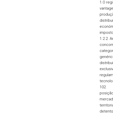
1.O r
vanta
produ
distrib
econ
imp
1.2.2. 
concor
categ
genéric
distr
exclu
regulam
te
102
posiçã
mercad
territ
detent