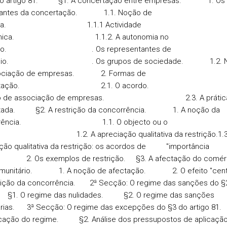
do artigo 81.
§1
. A concertação entre empresas. 1. Os
ipantes da concertação. 1.1. Noção de
esa. 1.1.1 Actividade
ómica. 1.1.2. A autonomia no
ado. . Os representantes de
rcio. . Os grupos de sociedade. 1.2. N
ociação de empresas. 2. Formas de
certação. 2.1. O acordo. 2.2
ão de associação de empresas. 2.3. A prátic
ertada.
§2
. A restrição da concorrência. 1. A noção da
orrência. 1.1. O objecto ou o
o. 1.2. A apreciação qualitativa da restrição.1.3
ção qualitativa da restrição: os acordos de "importância
. 2. Os exemplos de restrição.
§3
. A afectação do comér
comunitário. 1. A noção de afectação. 2. O efeito "centra
trição da concorrência.
2ª Secção
: O regime das sanções do §2
.
§1
. O regime das nulidades.
§2
. O regime das sanções
árias.
3ª Secção
: O regime das excepções do §3 do artigo
ificação do regime.
§2.
Análise dos pressupostos de apl