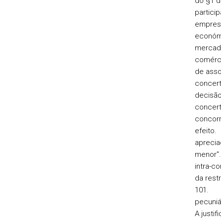
do §1 
partic
empr
econ
merc
comé
de ass
con
decis
conc
conc
efeit
aprecia
menor"
intra-
da res
101
pecuni
A just