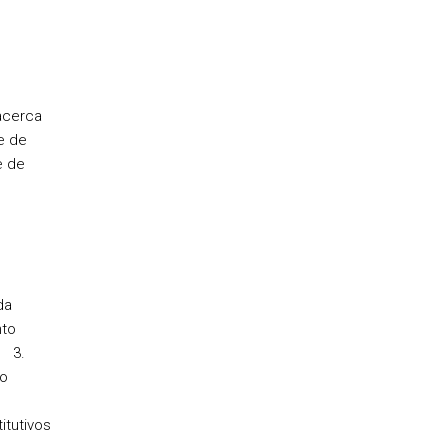
acerca
e de
e de
da
to
. 3.
do
itutivos