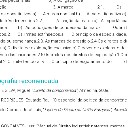
ções pecuniárias. b) A obrigação de
ploração. 3.
A
marca.
2.1. Os
tos constitutivos.a) A marca nominal.b) A marca figurativa.
de três dimensões.2.2. A função da marca.a) A importânci
ica. b) As condições de concessão da marca.1. Os limit
ecos.2. Os limites extrínsecos.a. O principio da especialida
ade ou semelhança.2.3. As marcas de prestigio.2.4.Os direitos e 
ar.a) O direito de exploração exclusivo.b) O dever de explorar e de
to das anuidades.2.5.Os limites dos direitos de exploração.1.O li
rial.2. O limite temporal.3. O principio de esgotamento do di
iografia recomendada
 SILVA, Miguel, “
Direito da concorrência”,
Almedina, 2008.
 RODRIGUES, Eduardo Raul: “O essencial da politica da concorrênci
elo Gomes, José Luís, “
Lições de Direito da União Europeia
”, Almedi
GONÇALVES, Luís: “Manual de Direito Industrial; patentes, marcas