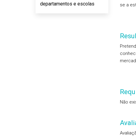
departamentos e escolas
se a es
Resu
Pretend
conheci
mercad
Requi
Não exi
Aval
Avaliaç