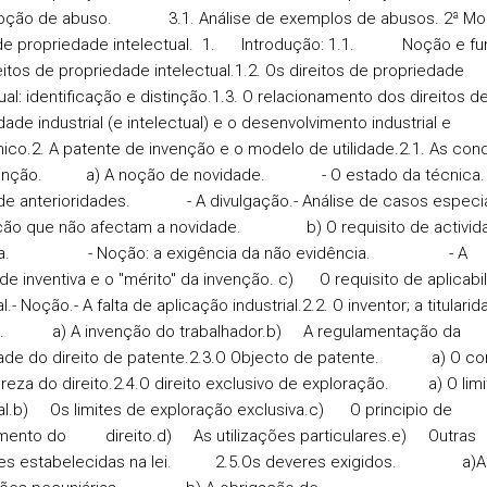
 noção de abuso. 3.1. Análise de exemplos de abusos.
2ª Mo
de propriedade intelectual.
1.
Introdução:
1.1. Noção e fu
eitos de propriedade intelectual.1.2. Os direitos de propriedade
ual: identificação e distinção.1.3. O relacionamento dos direitos d
ade industrial (e intelectual) e o desenvolvimento industrial e
ico.
2. A
patente de invenção e o modelo de utilidade.
2.1. As con
tenção. a) A noção de novidade. - O estado da técn
e anterioridades. - A divulgação.- Análise de casos especia
ação que não afectam a novidade. b) O requisito de activid
tiva. - Noção: a exigência da não evidência. - A
ade inventiva e o "mérito" da invenção. c) O requisito de aplicabi
al.- Noção.- A falta de aplicação industrial.2.2. O inventor; a titulari
e. a) A invenção do trabalhador.b) A regulamentação da
idade do direito de patente.2.3.O Objecto de patente. a) O c
ureza do direito.2.4.O direito exclusivo de exploração. a) O limi
l.b) Os limites de exploração exclusiva.c) O principio de
mento do direito.d) As utilizações particulares.e) Outras
ões estabelecidas na lei. 2.5.Os deveres exigidos. a)A