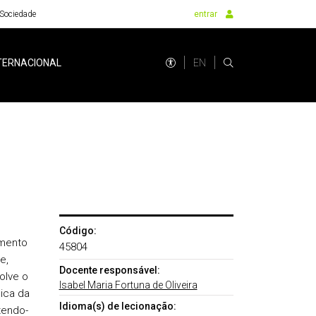
Sociedade
entrar
EN
TERNACIONAL
Código:
imento
45804
e,
Docente responsável:
olve o
Isabel Maria Fortuna de Oliveira
ica da
Idioma(s) de lecionação:
tendo-