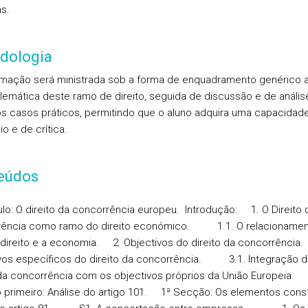
as.
dologia
mação será ministrada sob a forma de enquadramento genérico 
lemática deste ramo de direito, seguida de discussão e de anális
s casos práticos, permitindo que o aluno adquira uma capacidad
io e de crítica.
eúdos
lo: O direito da concorrência europeu.
Introdução:
1. O Direito 
rência como ramo do direito económico. 1.1. O relacionamen
 direito e a economia. 2. Objectivos do direito da concorrência
vos específicos do direito da concorrência. 3.1. Integração 
 da concorrência com os objectivos próprios da União Europeia.
o primeiro:
Análise do artigo 101.
1ª Secção
: Os elementos const