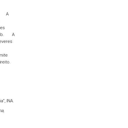
c) A
a
es
de.b. A
deveres
mite
reito.
a”, INA.
na,