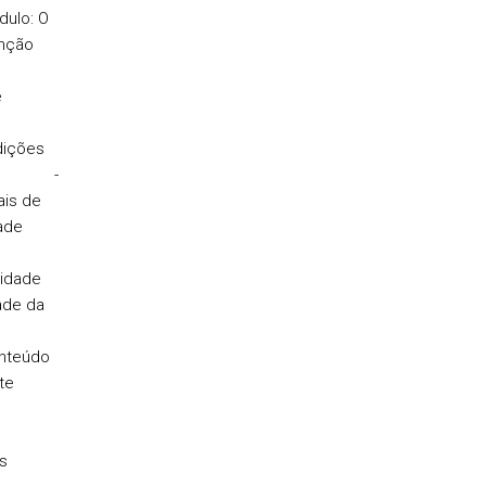
dulo: O
nção
e
dições
ica. -
is de
ade
lidade
dade da
onteúdo
te
s