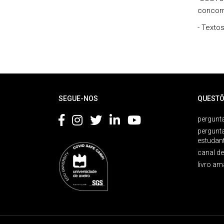
concorr
- Texto
Rodapé
SEGUE-NOS
QUESTÕ
pergunta
pergunt
estudan
canal d
livro am