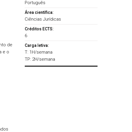
Português
Área científica:
Ciências Jurídicas
Créditos ECTS:
6
nto de
Carga letiva:
a e o
T: 1H/semana
TP: 2H/semana
ados