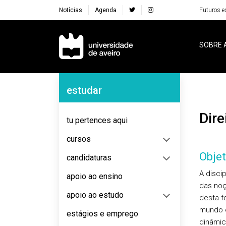
Notícias
Agenda
Futuros e
Navegação Principal
SOBRE 
Navegação Lateral
estudar
Dir
tu pertences aqui
cursos
Objet
candidaturas
A disci
apoio ao ensino
das noç
apoio ao estudo
desta f
mundo e
estágios e emprego
dinâmic