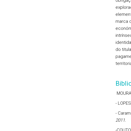
obriga
ex
elemen
marca 
económ
intríns
identid
do titul
pagamen
territo
Bibl
MOURA E
- LOPES
- Caram
2011.
-COUTO 