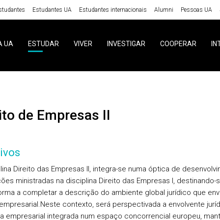
studantes
Estudantes UA
Estudantes internacionais
Alumni
Pessoas UA
A UA
ESTUDAR
VIVER
INVESTIGAR
COOPERAR
IN
eito de Empresas II
ivos
plina Direito das Empresas II, integra-se numa óptica de desenvolv
ões ministradas na disciplina Direito das Empresas I, destinando-s
orma a completar a descrição do ambiente global jurídico que env
mpresarial.Neste contexto, será perspectivada a envolvente juríd
a empresarial integrada num espaço concorrencial europeu, man