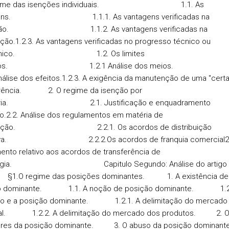
egime das isenções individuais. 1.1. As
gens. 1.1.1. As vantagens verificadas na
ção. 1.1.2. As vantagens verificadas na
uição.1.2.3. As vantagens verificadas no progresso técnico 
ómico. 1.2. Os limites
ostos. 1.2.1 Análise dos mei
Análise dos efeitos.1.2.3. A exigência da manutenção de uma "certa
rência. 2. O regime da isenção por
oria. 2.1. Justificação e enquadramento
o.2.2. Análise dos regulamentos em matéria de
ibuição. 2.2.1. Os acordos de distribuição
siva. 2.2.2.Os acordos de franquia comercial2.
ento relativo aos acordos de transferência de
cnologia.
Capitulo Segundo
: Análise do artigo
.
§1
.O regime das posições dominantes. 1. A existência de
o dominante. 1.1. A noção de posição dominante. 1.2
o e a posição dominante. 1.2.1. A delimitação do mercado
orial. 1.2.2. A delimitação do mercado dos produtos. 2. 
ores da posição dominante. 3. O abuso da posição dom