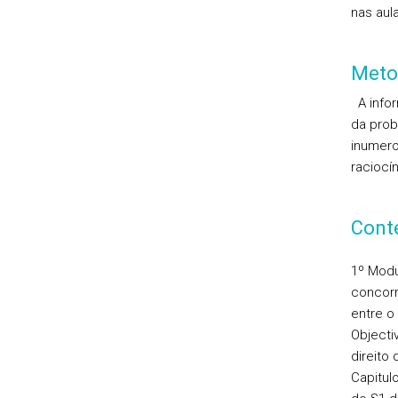
nas aul
Meto
A infor
da prob
inumero
raciocín
Cont
1º Modu
concor
entre o
Objecti
direito
Capitul