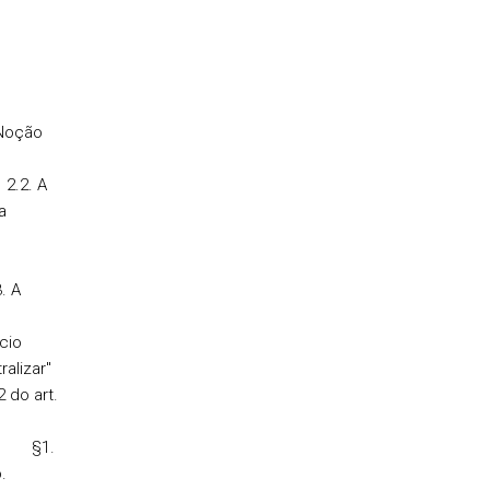
oção
. A
a
. A
cio
lizar"
 do art.
 81.
§1
.
icação.