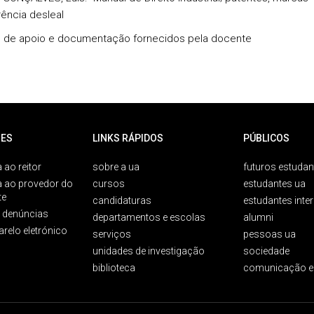
ência desleal
s de apoio e documentação fornecidos pela docente
ES
LINKS RÁPIDOS
PÚBLICOS
 ao reitor
sobre a ua
futuros estudan
a ao provedor do
cursos
estudantes ua
te
candidaturas
estudantes inte
e denúncias
departamentos e escolas
alumni
arelo eletrónico
serviços
pessoas ua
unidades de investigação
sociedade
biblioteca
comunicação e