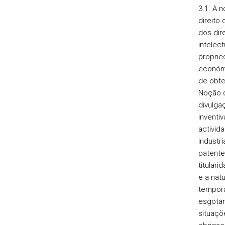
3.1. A
direito 
dos dir
intelect
propried
económ
de ob
Noção d
divulg
inven
activid
industri
patent
titular
e a nat
tempora
esgota
situaç