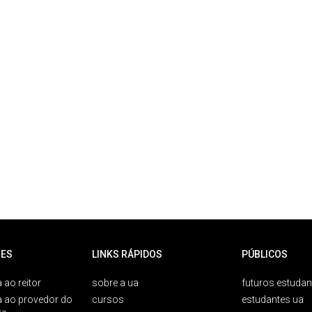
ES
LINKS RÁPIDOS
PÚBLICOS
 ao reitor
sobre a ua
futuros estudan
a ao provedor do
cursos
estudantes ua