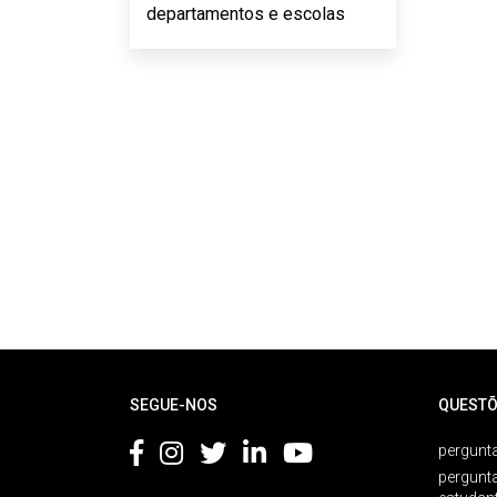
departamentos e escolas
Rodapé
SEGUE-NOS
QUESTÕ
pergunta
pergunt