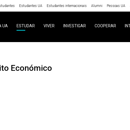
studantes
Estudantes UA
Estudantes internacionais
Alumni
Pessoas UA
A UA
ESTUDAR
VIVER
INVESTIGAR
COOPERAR
IN
reito Económico