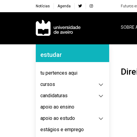
Notícias
Agenda
Futuros e
Navegação Principal
SOBRE 
Navegação Lateral
estudar
Di
tu pertences aqui
cursos
candidaturas
apoio ao ensino
apoio ao estudo
estágios e emprego