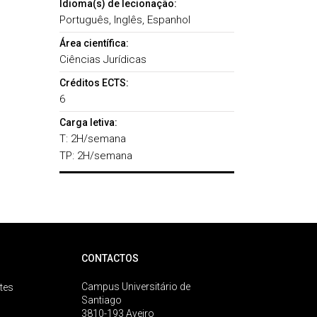
Idioma(s) de lecionação:
Português, Inglês, Espanhol
Área científica:
Ciências Jurídicas
Créditos ECTS:
6
Carga letiva:
T: 2H/semana
TP: 2H/semana
CONTACTOS
Campus Universitário de
tes
Santiago
3810-193 Aveiro