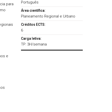
Português
cia para
omo
Área científica:
Planeamento Regional e Urbano
egionais
Créditos ECTS:
6
Carga letiva:
TP: 3H/semana
nos e
sos