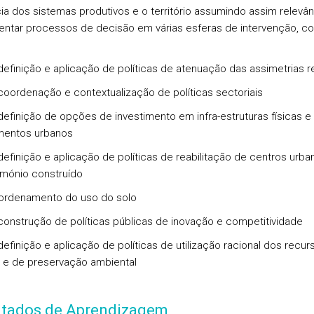
cia dos sistemas produtivos e o território assumindo assim relevân
ntar processos de decisão em várias esferas de intervenção, c
inição e aplicação de políticas de atenuação das assimetrias r
rdenação e contextualização de políticas sectoriais
inição de opções de investimento em infra-estruturas físicas e
mentos urbanos
inição e aplicação de políticas de reabilitação de centros urba
imónio construído
denamento do uso do solo
strução de políticas públicas de inovação e competitividade
inição e aplicação de políticas de utilização racional dos recur
s e de preservação ambiental
ltados de Aprendizagem