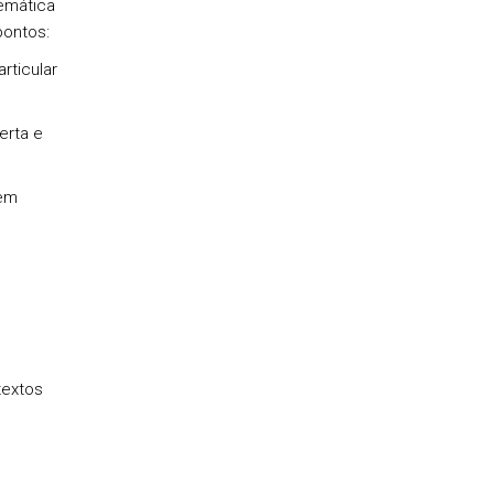
emática
pontos:
ticular
erta e
rem
textos