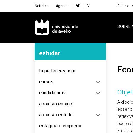
Notícias
Agenda
Futuros e
Navegação Principal
SOBRE 
Navegação Lateral
estudar
Ec
tu pertences aqui
cursos
Objet
candidaturas
A disci
apoio ao ensino
essenci
apoio ao estudo
reflexi
exercíc
estágios e emprego
ERU vis