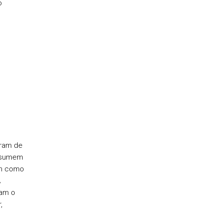
o
tram de
assumem
ém como
A
vam o
,