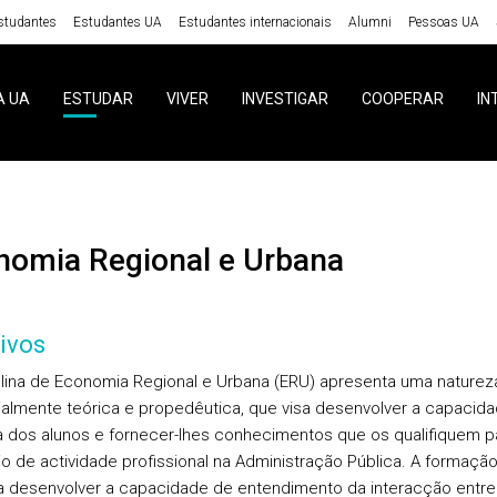
studantes
Estudantes UA
Estudantes internacionais
Alumni
Pessoas UA
A UA
ESTUDAR
VIVER
INVESTIGAR
COOPERAR
IN
onomia Regional e Urbana
ivos
plina de Economia Regional e Urbana (ERU) apresenta uma naturez
almente teórica e propedêutica, que visa desenvolver a capacid
va dos alunos e fornecer-lhes conhecimentos que os qualifiquem p
io de actividade profissional na Administração Pública. A formaçã
a desenvolver a capacidade de entendimento da interacção entre