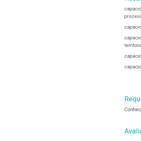
capacid
process
capacida
capacid
territo
capacid
capacid
Requi
Conhec
Aval