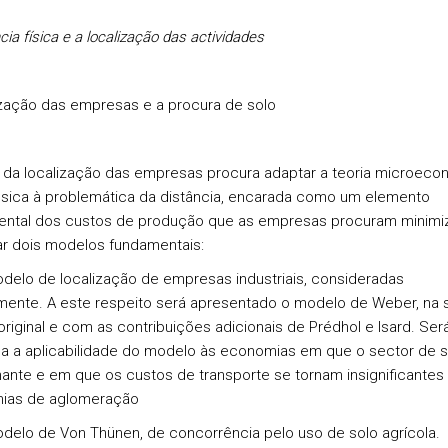
cia física e a localização das actividades
ização das empresas e a procura de solo
a da localização das empresas procura adaptar a teoria microeco
sica à problemática da distância, encarada como um elemento
ntal dos custos de produção que as empresas procuram minimiz
r dois modelos fundamentais:
o de localização de empresas industriais, consideradas
mente. A este respeito será apresentado o modelo de Weber, na 
original e com as contribuições adicionais de Prédhol e Isard. Ser
da a aplicabilidade do modelo às economias em que o sector de s
ante e em que os custos de transporte se tornam insignificantes
ias de aglomeração
o de Von Thünen, de concorrência pelo uso de solo agrícola.