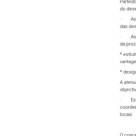
Partind
do dese
· As de
das des
· As de
da proc
* estru
vantage
* desig
A atenu
objecti
· Estra
coorden
locais
O conce