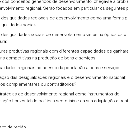
o dos conceitos genéricos de desenvolvimento, chega-se à probl
nvolvimento regional. Serão focados em particular os seguintes 
sigualdades regionais de desenvolvimento como uma forma par
igualdades sociais
sigualdades sociais de desenvolvimento vistas na óptica da of
ura:
turas produtivas regionais com diferentes capacidades de ganha
ns competitivas na produção de bens e serviços
ualdades regionais no acesso da população a bens e serviços
ação das desigualdades regionais e o desenvolvimento nacional:
vos complementares ou contraditórios?
tégias de desenvolvimento regional como instrumentos de
ação horizontal de políticas sectoriais e da sua adaptação a con
ito de região