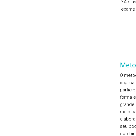
ΣA clas
exame 
Meto
O métod
implica
partici
forma e
grande 
meio pa
elabora
seu pod
combina