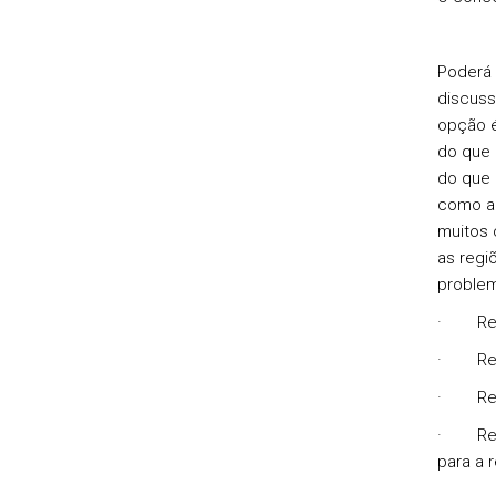
Poderá 
discuss
opção é
do que 
do que 
como a 
muitos 
as regi
problem
· Reg
· Regi
· Regi
· Regi
para a 