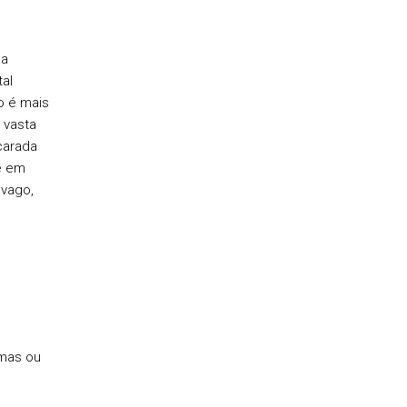
da
al
o é mais
 vasta
carada
e em
 vago,
emas ou