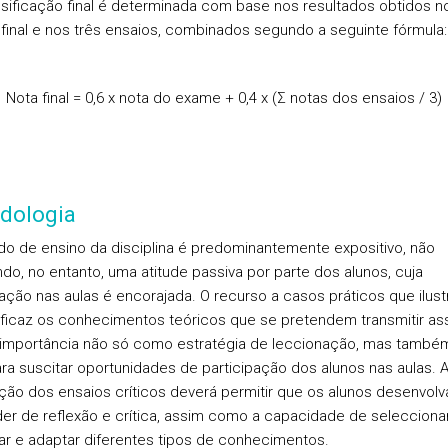
sificação final é determinada com base nos resultados obtidos n
final e nos três ensaios, combinados segundo a seguinte fórmula:
Nota final = 0,6 x nota do exame + 0,4 x (
Σ notas dos ensaios / 3)
dologia
o de ensino da disciplina é predominantemente expositivo, não
ndo, no entanto, uma atitude passiva por parte dos alunos, cuja
pação nas aulas é encorajada. O recurso a casos práticos que ilus
ficaz os conhecimentos teóricos que se pretendem transmitir 
importância não só como estratégia de leccionação, mas tamb
ra suscitar oportunidades de participação dos alunos nas aulas. 
ção dos ensaios críticos deverá permitir que os alunos desenvol
er de reflexão e crítica, assim como a capacidade de seleccionar
r e adaptar diferentes tipos de conhecimentos.