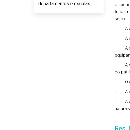
departamentos e escolas
eficiên
fundame
sejam:
· A def
· A coo
· A def
equipa
· A def
do patr
· O or
· A con
· A def
naturai
Resu