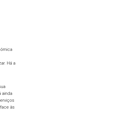
nómica
ar. Há a
sua
á ainda
erviços
 face às