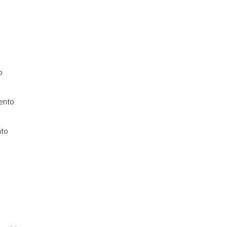
o
ento
to