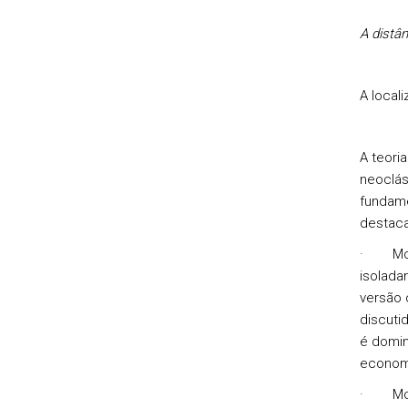
A distân
A local
A teori
neoclás
fundame
destaca
· Model
isolada
versão 
discuti
é domin
econom
· Model