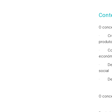
Cont
O conce
· Cres
produto
· Compe
económ
· Dese
social
· Dese
O conce