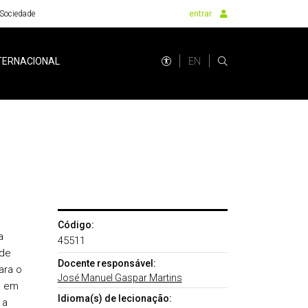
Sociedade
entrar
EN
TERNACIONAL
Código:
a
45511
ade
Docente responsável:
ara o
José Manuel Gaspar Martins
o em
Idioma(s) de lecionação:
 a