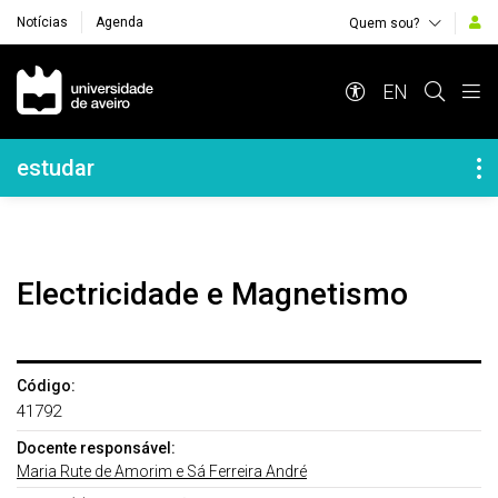
Notícias
Agenda
Quem sou?
Navegação Principal
EN
Navegação Lateral
estudar
Electricidade e Magnetismo
Código:
41792
Docente responsável:
Maria Rute de Amorim e Sá Ferreira André