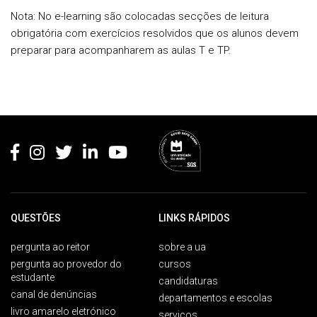
Nota:
No e-learning são colocadas secções de leitura
obrigatória com exercícios resolvidos que os alunos devem
preparar para acompanharem as aulas T e TP.
Rodapé
QUESTÕES
LINKS RÁPIDOS
pergunta ao reitor
sobre a ua
pergunta ao provedor do
cursos
estudante
candidaturas
canal de denúncias
departamentos e escolas
livro amarelo eletrónico
serviços