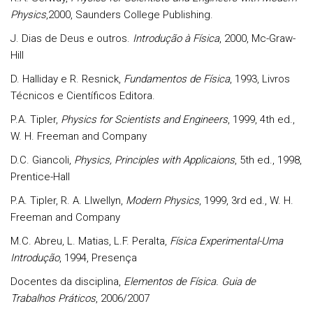
Physics
,2000, Saunders College Publishing.
J. Dias de Deus e outros.
Introdução à Física
, 2000, Mc-Graw-
Hill
D. Halliday e R. Resnick,
Fundamentos de Física
, 1993, Livros
Técnicos e Científicos Editora.
P.A. Tipler,
Physics for Scientists and Engineers
, 1999, 4th ed.,
W. H. Freeman and Company
D.C. Giancoli,
Physics, Principles with Applicaions
, 5th ed., 1998,
Prentice-Hall
P.A. Tipler, R. A. Llwellyn,
Modern Physics
, 1999, 3rd ed., W. H.
Freeman and Company
M.C. Abreu, L. Matias, L.F. Peralta,
Física Experimental-Uma
Introdução
, 1994, Presença
Docentes da disciplina,
Elementos de Física. Guia de
Trabalhos Práticos
, 2006/2007