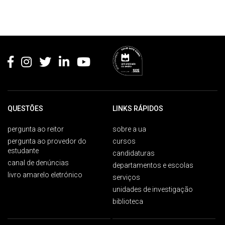
Rodapé
QUESTÕES
LINKS RÁPIDOS
pergunta ao reitor
sobre a ua
pergunta ao provedor do
cursos
estudante
candidaturas
canal de denúncias
departamentos e escolas
livro amarelo eletrónico
serviços
unidades de investigação
biblioteca