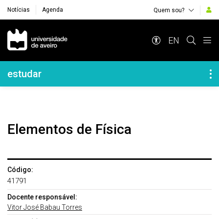
Notícias
Agenda
Quem sou?
Navegação Principal
EN
Navegação Lateral
estudar
Elementos de Física
Código:
41791
Docente responsável:
Vitor José Babau Torres