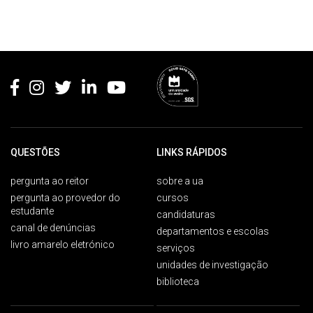
Rodapé
QUESTÕES
LINKS RÁPIDOS
pergunta ao reitor
sobre a ua
pergunta ao provedor do
cursos
estudante
candidaturas
canal de denúncias
departamentos e escolas
livro amarelo eletrónico
serviços
unidades de investigação
biblioteca