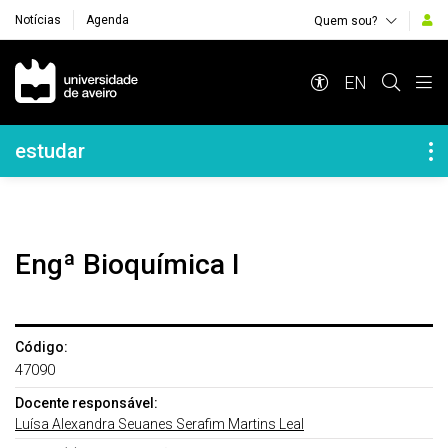
Notícias
Agenda
Quem sou?
Navegação Principal
EN
Navegação Lateral
estudar
Engª Bioquímica I
Código:
47090
Docente responsável:
Luísa Alexandra Seuanes Serafim Martins Leal