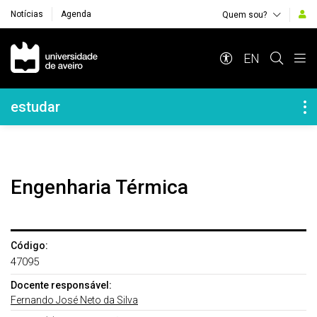
Notícias
Agenda
Quem sou?
Navegação Principal
EN
Navegação Lateral
estudar
Engenharia Térmica
Código:
47095
Docente responsável:
Fernando José Neto da Silva