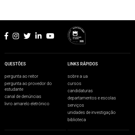
Rodapé
QUESTÕES
LINKS RÁPIDOS
pergunta ao reitor
sobre a ua
pergunta ao provedor do
cursos
estudante
candidaturas
canal de denúncias
departamentos e escolas
livro amarelo eletrónico
serviços
unidades de investigação
biblioteca