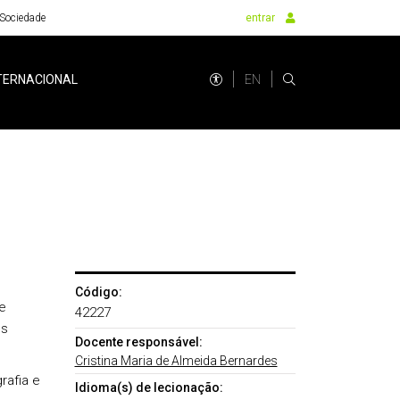
Sociedade
entrar
EN
TERNACIONAL
Código:
e
42227
es
Docente responsável:
Cristina Maria de Almeida Bernardes
rafia e
Idioma(s) de lecionação: