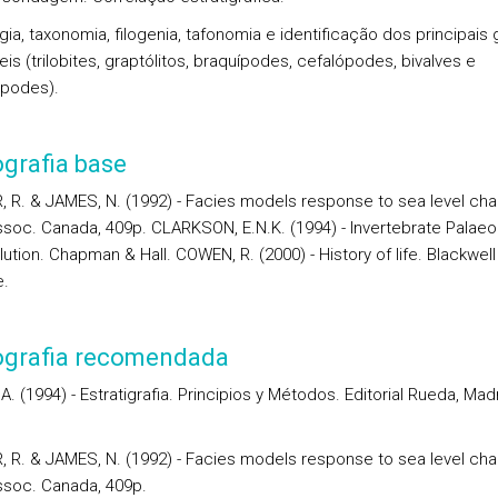
gia, taxonomia, filogenia, tafonomia e identificação dos principais
eis (trilobites, graptólitos, braquípodes, cefalópodes, bivalves e
podes).
ografia base
 R. & JAMES, N. (1992) - Facies models response to sea level ch
ssoc. Canada, 409p. CLARKSON, E.N.K. (1994) - Invertebrate Palaeo
ution. Chapman & Hall. COWEN, R. (2000) - History of life. Blackwell
.
iografia recomendada
A. (1994) - Estratigrafia. Principios y Métodos. Editorial Rueda, Madr
 R. & JAMES, N. (1992) - Facies models response to sea level ch
ssoc. Canada, 409p.