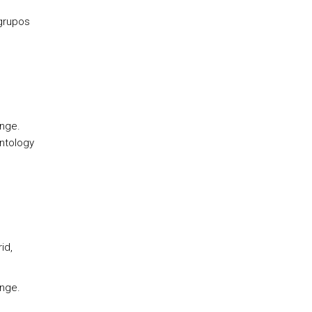
 grupos
ange.
ntology
id,
ange.