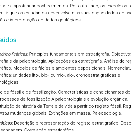
dar e a aprofundar conhecimentos. Por outro lado, os exercícios p
rmitir que os estudantes desenvolvam as suas capacidades de aná
ão e interpretação de dados geológicos.
eúdos
órico-Práticas
: Princípios fundamentais em estratigrafia. Objectivo
rafia e da paleontologia. Aplicações da estratigrafia. Análise do re
gráfico. Modelos de fácies e ambientes deposicionais. Nomenclat
ráfica: unidades lito-, bio-, quimio-, alo-, cronoestratigráficas e
ológicas.
o de fóssil e de fossilização. Características e condicionantes do
 Processos de fossilização A paleontologia e a evolução orgânica.
tuição da história da Terra e da vida a partir do registo fóssil. Reg
ersus
mudanças globais. Extinções em massa. Paleoecologia.
ráticas
: Descrição e representação do registo estratigráfico. Desc
sondagem. Correlação estratigráfica.