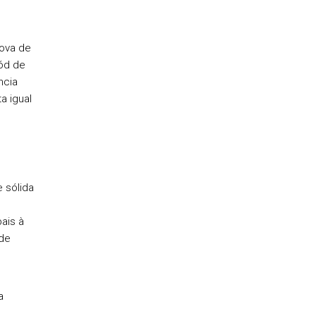
rova de
mód de
ncia
a igual
 sólida
ais à
 de
a