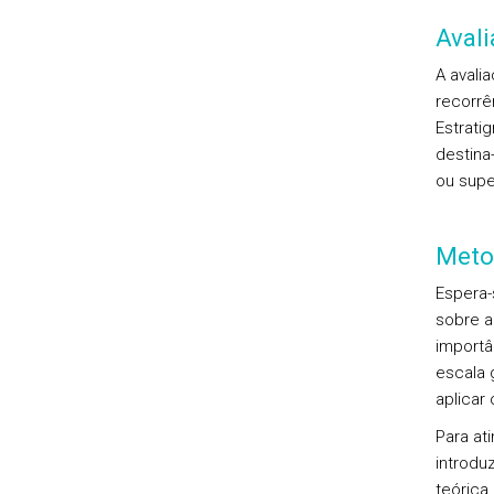
Aval
A avali
recorrê
Estrati
destina
ou supe
Meto
Espera-
sobre a
importâ
escala 
aplicar
Para at
introdu
teórica