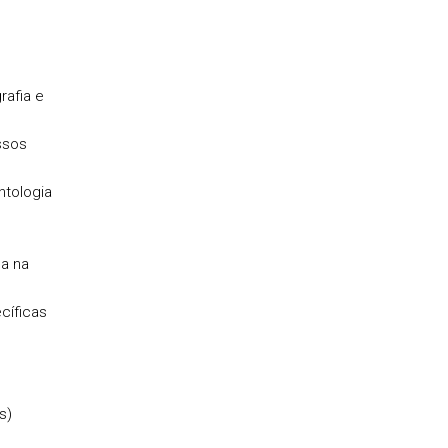
rafia e
ssos
ntologia
ca na
cíficas
os)