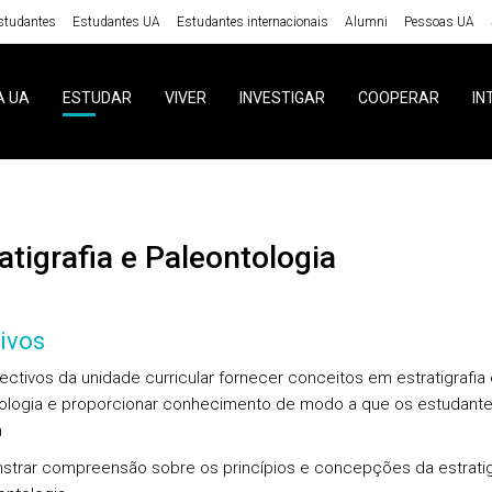
studantes
Estudantes UA
Estudantes internacionais
Alumni
Pessoas UA
A UA
ESTUDAR
VIVER
INVESTIGAR
COOPERAR
IN
ratigrafia e Paleontologia
ivos
ectivos da unidade curricular fornecer conceitos em estratigrafia 
ologia e proporcionar conhecimento de modo a que os estudant
m
strar compreensão sobre os princípios e concepções da estratig