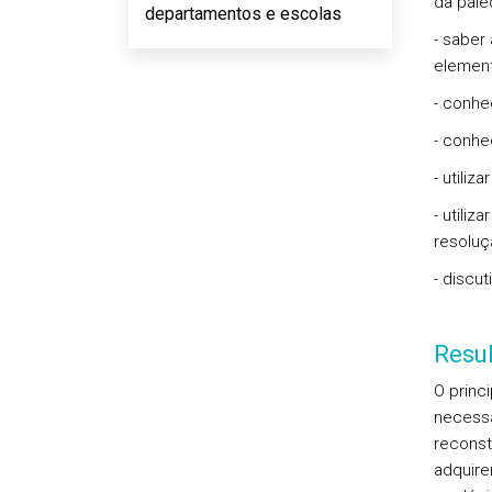
da pale
departamentos e escolas
- saber
element
- conhe
- conhe
- utiliz
- utili
resoluç
- discut
Resu
O princ
necessá
reconst
adquire