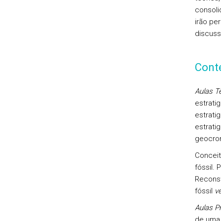
consoli
irão pe
discuss
Cont
Aulas Te
estratig
estrati
estratig
geocron
Conceit
fóssil.
Reconsti
fóssil
v
Aulas P
de uma 