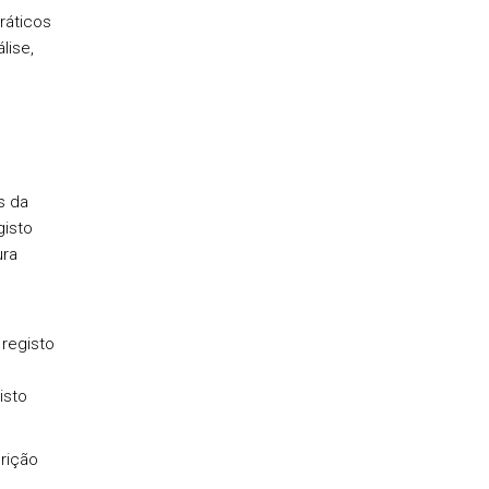
ráticos
lise,
s da
gisto
ura
 registo
isto
rição