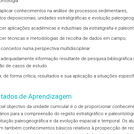
ontologia
 aplicar conhecimentos na análise de processos sedimentares,
os deposicionais, unidades estratigráficas e evolução paleogeog
cer aplicações académicas e industriais da estratigrafia e paleont
cer técnicas e metodologias de recolha de dados em campo;
ar conceitos numa perspectiva multidisciplinar
zar adequadamente informação resultante de pesquisa bibliográfica 
ão de casos de estudo
ir, de forma crítica, resultados e sua aplicação a situações especí
ltados de Aprendizagem
ipal objectivo da unidade curricular é o de proporcionar conhecim
rios para a compreensão do registo estratigráfico e paleontológi
ituição paleogeográfica e da evolução espacial e temporal. Os al
m também conhecimentos básicos relativos à prospecção de re