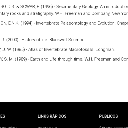
O, D.R. & SCWAB, F. (1996) - Sedimentary Geology. An introductio
tary rocks and stratigraphy. W.H. Freeman and Company, New York
N, E.N.K. (1994) - Invertebrate Palaeontology and Evolution. Cha
. (2000) - History of life. Blackwell Science.
 J. W. (1985) - Atlas of Invertebrate Macrofossils. Longman.
, S. M. (1989) - Earth and Life through time. W.H. Freeman and Co
ES
LINKS RÁPIDOS
PÚBLICOS