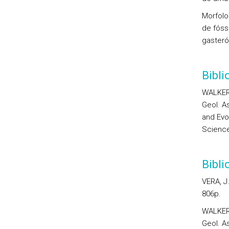
Morfolo
de
fóss
gasteró
Bibli
WALKER,
Geol. A
and Evol
Science
Bibl
VERA, J.
806p.
WALKER,
Geol. A