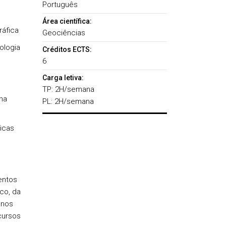
Português
Área científica:
ráfica
Geociências
ologia
Créditos ECTS:
6
Carga letiva:
TP: 2H/semana
na
PL: 2H/semana
ficas
entos
co, da
unos
cursos