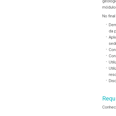
geológi
módulos
No fina
Dem
da p
Apli
sed
Conh
Con
Util
Util
res
Disc
Requi
Conheci