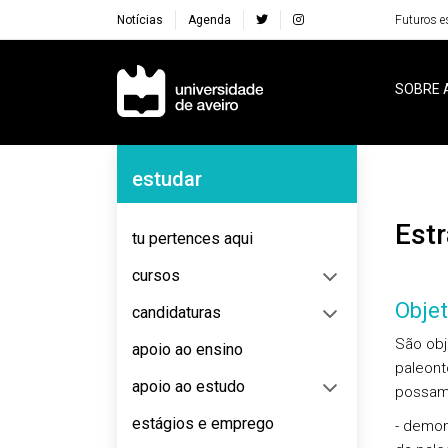
Notícias
Agenda
Futuros e
Navegação Principal
SOBRE 
Navegação Lateral
estudar
Est
tu pertences aqui
cursos
Objet
candidaturas
São obj
apoio ao ensino
paleont
apoio ao estudo
possa
estágios e emprego
- demon