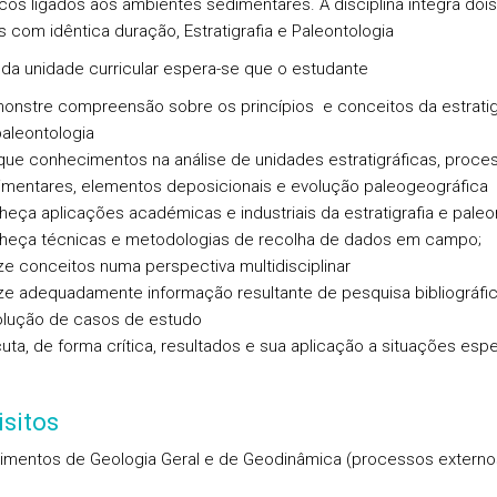
cos ligados aos ambientes sedimentares. A disciplina integra dois
 com idêntica duração, Estratigrafia e Paleontologia
l da unidade curricular espera-se que o estudante
onstre compreensão sobre os princípios e conceitos da estratig
aleontologia
que conhecimentos na análise de unidades estratigráficas, proce
imentares, elementos deposicionais e evolução paleogeográfica
eça aplicações académicas e industriais da estratigrafia e paleo
heça técnicas e metodologias de recolha de dados em campo;
ize conceitos numa perspectiva multidisciplinar
ize adequadamente informação resultante de pesquisa bibliográfi
olução de casos de estudo
uta, de forma crítica, resultados e sua aplicação a situações espe
sitos
mentos de Geologia Geral e de Geodinâmica (processos extern