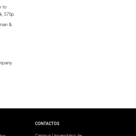
n to
, 575p.
pman &
mpany.
CONTACTOS
Campus Universitário de