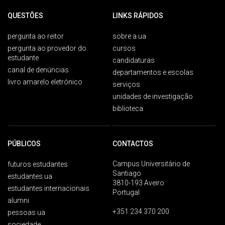
QUESTÕES
LINKS RÁPIDOS
pergunta ao reitor
sobre a ua
pergunta ao provedor do
cursos
estudante
candidaturas
canal de denúncias
departamentos e escolas
livro amarelo eletrónico
serviços
unidades de investigação
biblioteca
PÚBLICOS
CONTACTOS
Campus Universitário de
futuros estudantes
Santiago
estudantes ua
3810-193 Aveiro
estudantes internacionais
Portugal
alumni
+351 234 370 200
pessoas ua
sociedade