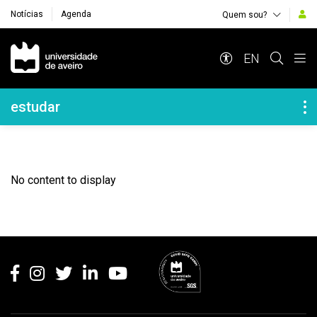
Notícias
Agenda
Quem sou?
Navegação Principal
EN
Navegação Lateral
estudar
No content to display
Rodapé