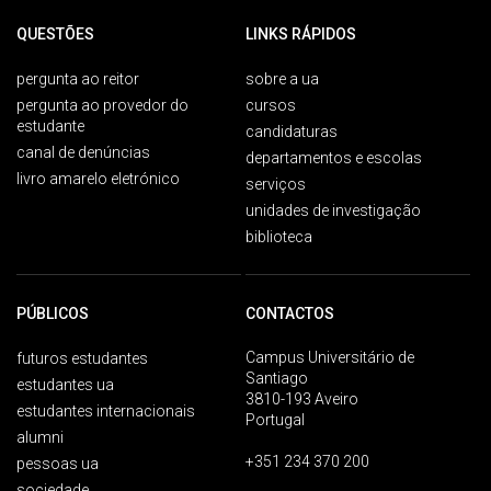
QUESTÕES
LINKS RÁPIDOS
pergunta ao reitor
sobre a ua
pergunta ao provedor do
cursos
estudante
candidaturas
canal de denúncias
departamentos e escolas
livro amarelo eletrónico
serviços
unidades de investigação
biblioteca
PÚBLICOS
CONTACTOS
Campus Universitário de
futuros estudantes
Santiago
estudantes ua
3810-193 Aveiro
estudantes internacionais
Portugal
alumni
+351 234 370 200
pessoas ua
sociedade