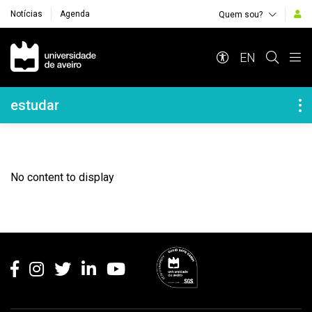
Notícias
Agenda
Quem sou?
Navegação Principal
EN
Navegação Lateral
estudar
No content to display
Rodapé