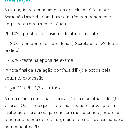
Avaliação
A avaliação de conhecimentos dos alunos é feita por
Avaliação Discreta com base em três componentes e
segundo os seguintes critérios:
PI - 10% - prestação individual do aluno nas aulas
L - 30% - componente laboratorial (18%relatório 12% teste
prático)
T - 60% - teste na época de exame.
A nota final da avaliação contínua (NF
) é obtida pela
C
seguinte expressão
NF
= 0,1 x PI + 0,3 x L + 0,6 x T.
C
A nota mínima em T para aprovação na disciplina é de 7,5
valores. Os alunos que não tenham obtido aprovação na
avaliação discreta ou que queiram melhorar nota, poderão
recorrer à época de recurso, mantendo-se a classificação às
componentes PI e L.