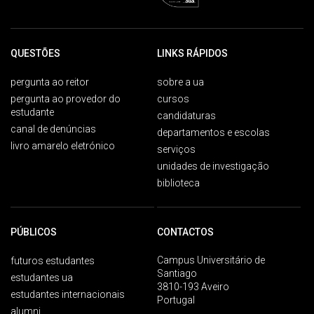
QUESTÕES
LINKS RÁPIDOS
pergunta ao reitor
sobre a ua
pergunta ao provedor do
cursos
estudante
candidaturas
canal de denúncias
departamentos e escolas
livro amarelo eletrónico
serviços
unidades de investigação
biblioteca
PÚBLICOS
CONTACTOS
Campus Universitário de
futuros estudantes
Santiago
estudantes ua
3810-193 Aveiro
estudantes internacionais
Portugal
alumni