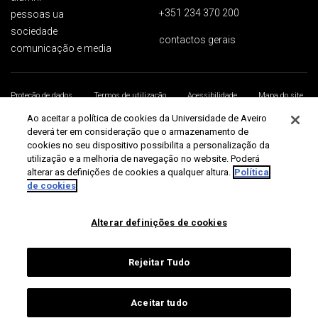
+351 234 370 200
pessoas ua
sociedade
contactos gerais
comunicação e media
Proteção de dados
Termos de utilização
Acessibilidade
Mapa do site
Universidade de Aveiro 2026
Ao aceitar a política de cookies da Universidade de Aveiro
deverá ter em consideração que o armazenamento de
cookies no seu dispositivo possibilita a personalização da
utilização e a melhoria de navegação no website. Poderá
alterar as definições de cookies a qualquer altura.
Política
de cookies
Alterar definições de cookies
Rejeitar Tudo
Aceitar tudo