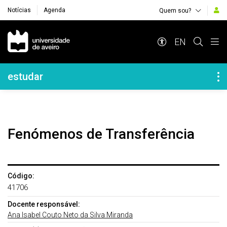
Notícias
Agenda
Quem sou?
Navegação Principal
EN
Navegação Lateral
estudar
Fenómenos de Transferência
Código:
41706
Docente responsável:
Ana Isabel Couto Neto da Silva Miranda