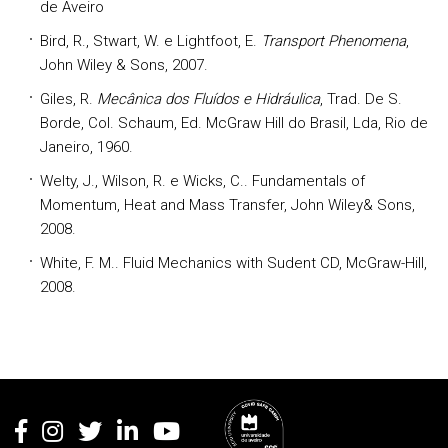
de Aveiro
Bird, R., Stwart, W. e Lightfoot, E.
Transport Phenomena
,
John Wiley & Sons, 2007.
Giles, R.
Mecânica dos Fluídos e Hidráulica
, Trad. De S.
Borde, Col. Schaum, Ed. McGraw Hill do Brasil, Lda, Rio de
Janeiro, 1960.
Welty, J., Wilson, R. e Wicks, C.. Fundamentals of
Momentum, Heat and Mass Transfer, John Wiley& Sons,
2008.
White, F. M.. Fluid Mechanics with Sudent CD, McGraw-Hill,
2008.
Rodapé