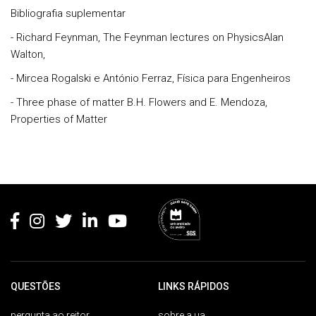
Bibliografia suplementar
- Richard Feynman, The Feynman lectures on PhysicsAlan
Walton,
- Mircea Rogalski e António Ferraz, Física para Engenheiros
- Three phase of matter B.H. Flowers and E. Mendoza,
Properties of Matter
Rodapé
QUESTÕES
LINKS RÁPIDOS
pergunta ao reitor
sobre a ua