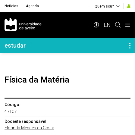
Notícias
Agenda
Quem sou?
Navegação Principal
EN
Navegação Lateral
estudar
Física da Matéria
Código:
47107
Docente responsável:
Florinda Mendes da Costa