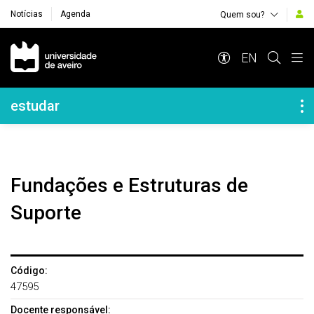
Notícias
Agenda
Quem sou?
Navegação Principal
EN
Navegação Lateral
estudar
Fundações e Estruturas de
Suporte
Código:
47595
Docente responsável: