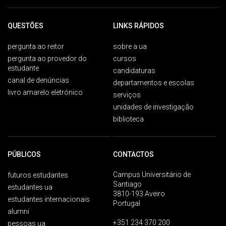
QUESTÕES
LINKS RÁPIDOS
pergunta ao reitor
sobre a ua
pergunta ao provedor do
cursos
estudante
candidaturas
canal de denúncias
departamentos e escolas
livro amarelo eletrónico
serviços
unidades de investigação
biblioteca
PÚBLICOS
CONTACTOS
Campus Universitário de
futuros estudantes
Santiago
estudantes ua
3810-193 Aveiro
estudantes internacionais
Portugal
alumni
+351 234 370 200
pessoas ua