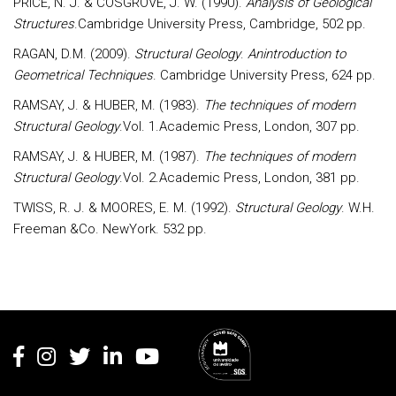
PRICE, N. J. & COSGROVE, J. W. (1990).
Analysis of Geological
Structures
.Cambridge University Press, Cambridge, 502 pp.
RAGAN, D.M. (2009).
Structural Geology
.
Anintroduction to
Geometrical Techniques
. Cambridge University Press, 624 pp.
RAMSAY, J. & HUBER, M. (1983).
The techniques of modern
Structural Geology
.Vol. 1.Academic Press, London, 307 pp.
RAMSAY, J. & HUBER, M. (1987).
The techniques of modern
Structural Geology
.Vol. 2.Academic Press, London, 381 pp.
TWISS, R. J. & MOORES, E. M. (1992).
Structural Geology
. W.H.
Freeman &Co. NewYork. 532 pp.
Rodapé