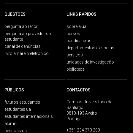
QUESTÕES
LINKS RÁPIDOS
pergunta ao reitor
sobre a ua
pergunta ao provedor do
cursos
estudante
candidaturas
canal de denúncias
departamentos e escolas
livro amarelo eletrónico
serviços
unidades de investigação
biblioteca
PÚBLICOS
CONTACTOS
Campus Universitário de
futuros estudantes
Santiago
estudantes ua
3810-193 Aveiro
estudantes internacionais
Portugal
alumni
+351 234 370 200
pessoas ua