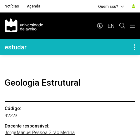
Notícias
Agenda
Quem sou?
Navegação Principal
EN
Navegação Lateral
estudar
Geologia Estrutural
Código:
42223
Docente responsável:
Jorge Manuel Pessoa Girão Medina