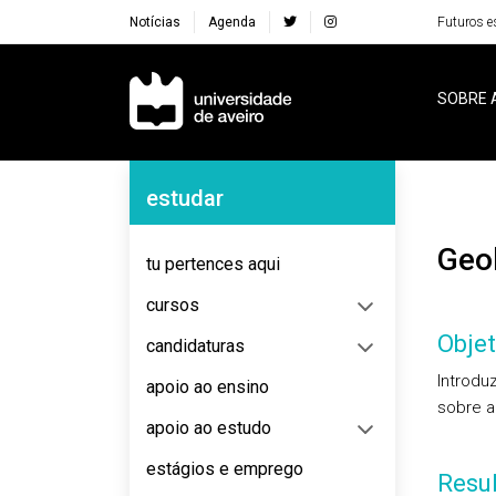
Notícias
Agenda
Futuros e
Navegação Principal
SOBRE 
Navegação Lateral
estudar
Ge
tu pertences aqui
cursos
Objet
candidaturas
Introdu
apoio ao ensino
sobre a
apoio ao estudo
estágios e emprego
Resu