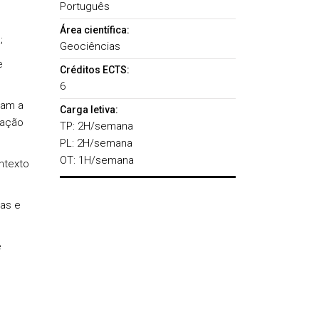
Português
Área científica:
;
Geociências
e
Créditos ECTS:
6
iam a
Carga letiva:
lação
TP: 2H/semana
PL: 2H/semana
OT: 1H/semana
ntexto
ias e
e