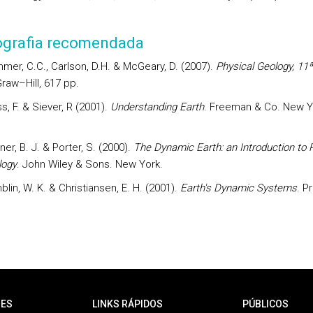
iografia recomendada
mer, C.C., Carlson, D.H. & McGeary, D. (2007).
Physical Geology, 11ª
aw–Hill, 617 pp.
s, F. & Siever, R (2001).
Understanding Earth
. Freeman & Co. New Y
ner, B. J. & Porter, S. (2000).
The Dynamic Earth: an Introduction to 
logy
. John Wiley & Sons. New York.
lin, W. K. & Christiansen, E. H. (2001).
Earth's Dynamic Systems
.
Pr
ES
LINKS RÁPIDOS
PÚBLICOS