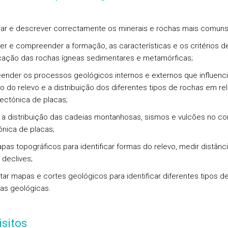
icar e descrever correctamente os minerais e rochas mais comuns
r e compreender a formação, as características e os critérios d
icação das rochas ígneas sedimentares e metamórficas;
nder os processos geológicos internos e externos que influenc
o do relevo e a distribuição dos diferentes tipos de rochas em re
ectónica de placas;
r a distribuição das cadeias montanhosas, sismos e vulcões no co
ónica de placas;
pas topográficos para identificar formas do relevo, medir distânc
 declives;
etar mapas e cortes geológicos para identificar diferentes tipos d
ras geológicas.
sitos