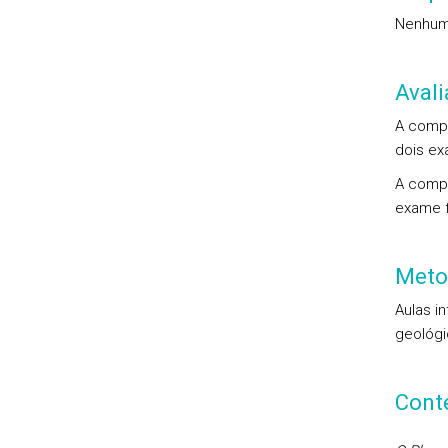
Nenhu
Aval
A compo
dois ex
A compo
exame f
Meto
Aulas i
geológi
Cont