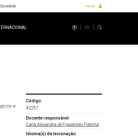
Sociedade
entrar
EN
TERNACIONAL
Código:
ógicos e
42257
Docente responsável:
Carla Alexandra de Figueiredo Patinha
Idioma(s) de lecionação: