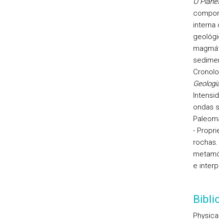
O Plane
compone
interna
geológ
magmáti
sedimen
Cronolo
Geologia
Intensi
ondas s
Paleoma
-
Proprie
rochas.
metamór
e inter
Bibli
Physica