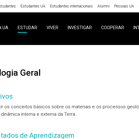
studantes
Estudantes UA
Estudantes internacionais
Alumni
Pessoas UA
A UA
ESTUDAR
VIVER
INVESTIGAR
COOPERAR
IN
ologia Geral
ivos
zir os conceitos básicos sobre os materiais e os processos geol
 dinâmica interna e externa da Terra.
ltados de Aprendizagem