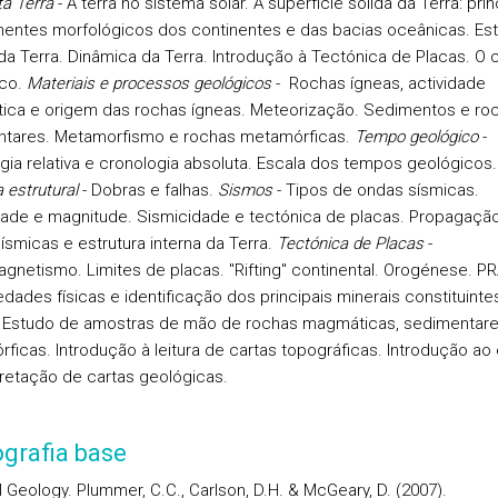
ta Terra
-
A terra no sistema solar.
A superfície sólida da Terra: prin
ntes morfológicos dos continentes e das bacias oceânicas. Est
 da Terra. Dinâmica da Terra. Introdução à Tectónica de Placas. O c
ico.
Materiais e processos geológicos
-
Rochas ígneas, actividade
ca e origem das rochas ígneas. Meteorização. Sedimentos e ro
tares. Metamorfismo e rochas metamórficas.
Tempo geológico
-
gia relativa e cronologia absoluta. Escala dos tempos geológicos.
 estrutural
-
Dobras e falhas.
Sismos
-
Tipos de ondas sísmicas.
dade e magnitude. Sismicidade e tectónica de placas. Propagaçã
ísmicas e estrutura interna da Terra.
Tectónica de Placas
-
gnetismo. Limites de placas. "Rifting" continental. Orogénese.
PR
dades físicas e identificação dos principais minerais constituinte
 Estudo de amostras de mão de rochas magmáticas, sedimentare
ficas. Introdução à leitura de cartas topográficas. Introdução ao
pretação de cartas geológicas.
ografia base
l Geology. Plummer, C.C., Carlson, D.H. & McGeary, D. (2007).