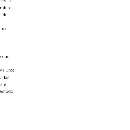
cipais
rutura
iclo
chas
o das
ÁTICAS
s das
s e
 estudo