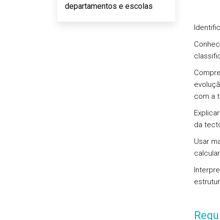
departamentos e escolas
Identif
Conhece
classif
Compree
evoluçã
com a t
Explica
da tect
Usar ma
calcular
Interpr
estrutu
Requi