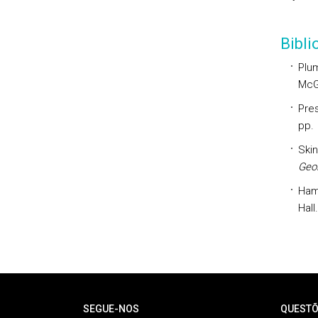
Bibl
Plum
McGr
Pres
pp.
Skin
Geo
Hamb
Hall.
Rodapé
SEGUE-NOS
QUESTÕ