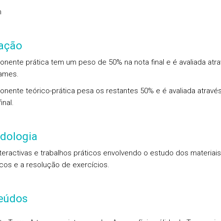
m
iação
nente prática tem um peso de 50% na nota final e é avaliada atr
ames.
nente teórico-prática pesa os restantes 50% e é avaliada atravé
inal.
dologia
nteractivas e trabalhos práticos envolvendo o estudo dos materiais
cos e a resolução de exercícios.
eúdos