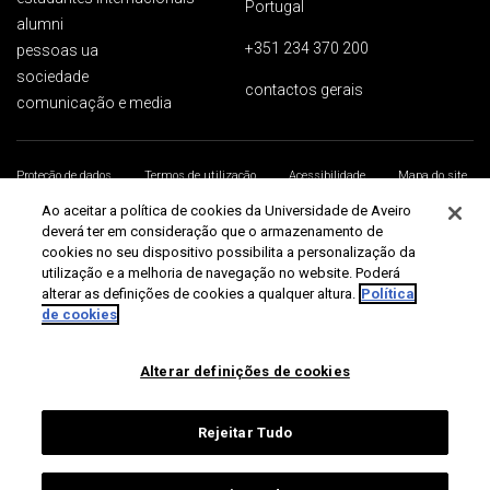
Portugal
alumni
+351 234 370 200
pessoas ua
sociedade
contactos gerais
comunicação e media
Proteção de dados
Termos de utilização
Acessibilidade
Mapa do site
Universidade de Aveiro 2026
Ao aceitar a política de cookies da Universidade de Aveiro
deverá ter em consideração que o armazenamento de
cookies no seu dispositivo possibilita a personalização da
utilização e a melhoria de navegação no website. Poderá
alterar as definições de cookies a qualquer altura.
Política
de cookies
Alterar definições de cookies
Rejeitar Tudo