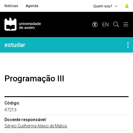
Notícias
Agenda
Quem sou?
Navegação Principal
EN
Navegação Lateral
estudar
Programação III
Código:
47213
Docente responsável:
Sérgio Guilherme Aleixo de Matos