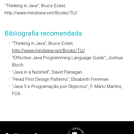
"Thinking in Java", Bruce Eckel,
http://www.mindview.net/Books/TIJ/
Bibliografia recomendada
"Thinking in Java", Bruce Eckel,
http://www.mindview.net/Books/TIJ/
"Effective Java Programming Language Guide", Joshua
Bloch.
"Java in a Nutshell", David Flanagan.
"Head First Design Patterns", Elisabeth Freeman.
"Java 5 e Programação por Objectos", F. Mário Martins,
FCA.
Rodapé