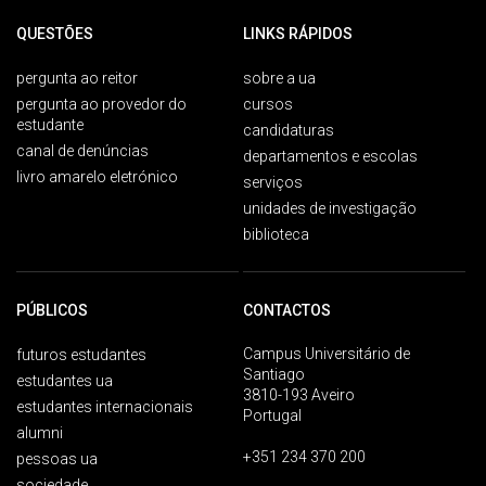
QUESTÕES
LINKS RÁPIDOS
pergunta ao reitor
sobre a ua
pergunta ao provedor do
cursos
estudante
candidaturas
canal de denúncias
departamentos e escolas
livro amarelo eletrónico
serviços
unidades de investigação
biblioteca
PÚBLICOS
CONTACTOS
Campus Universitário de
futuros estudantes
Santiago
estudantes ua
3810-193 Aveiro
estudantes internacionais
Portugal
alumni
+351 234 370 200
pessoas ua
sociedade