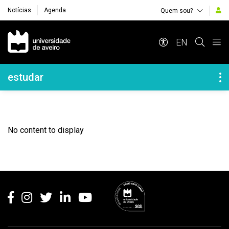
Notícias
Agenda
Quem sou?
Navegação Principal
EN
Navegação Lateral
estudar
No content to display
Rodapé