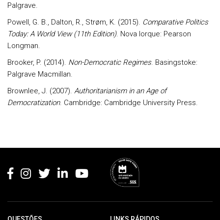
Palgrave.
Powell, G. B., Dalton, R., Strøm, K. (2015).
Comparative Politics
Today: A World View (11th Edition)
. Nova Iorque: Pearson
Longman.
Brooker, P. (2014).
Non-Democratic Regimes
. Basingstoke:
Palgrave Macmillan.
Brownlee, J. (2007).
Authoritarianism in an Age of
Democratization
. Cambridge: Cambridge University Press.
Rodapé
QUESTÕES
LINKS RÁPIDOS