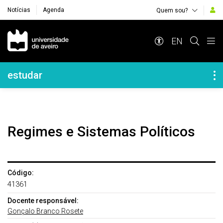
Notícias
Agenda
Quem sou?
Navegação Principal
EN
Navegação Lateral
estudar
Regimes e Sistemas Políticos
Código:
41361
Docente responsável:
Gonçalo Branco Rosete