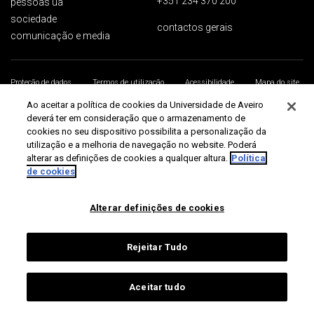
+351 234 370 200
pessoas ua
sociedade
contactos gerais
comunicação e media
Proteção de dados
Termos de utilização
Acessibilidade
Mapa do site
Universidade de Aveiro 2026
Ao aceitar a política de cookies da Universidade de Aveiro
deverá ter em consideração que o armazenamento de
cookies no seu dispositivo possibilita a personalização da
utilização e a melhoria de navegação no website. Poderá
alterar as definições de cookies a qualquer altura.
Política
de cookies
Alterar definições de cookies
Rejeitar Tudo
Aceitar tudo