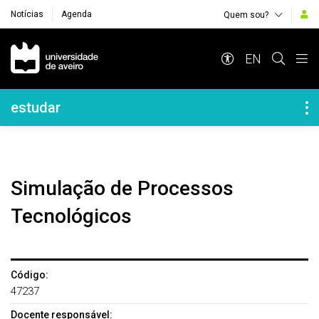
Notícias
Agenda
Quem sou?
Navegação Principal
EN
Navegação Lateral
estudar
Simulação de Processos
Tecnológicos
Código:
47237
Docente responsável: