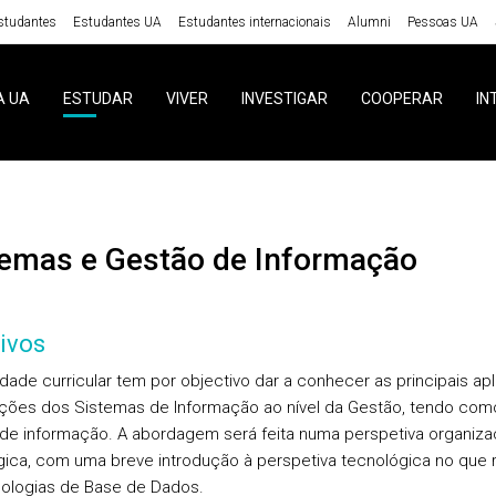
studantes
Estudantes UA
Estudantes internacionais
Alumni
Pessoas UA
A UA
ESTUDAR
VIVER
INVESTIGAR
COOPERAR
IN
stemas e Gestão de Informação
ivos
idade curricular tem por objectivo dar a conhecer as principais ap
zações dos Sistemas de Informação ao nível da Gestão, tendo como
de informação. A abordagem será feita numa perspetiva organizac
gica, com uma breve introdução à perspetiva tecnológica no que 
ologias de Base de Dados.