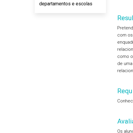
departamentos e escolas
Resu
Pretend
com os 
enquadr
relacio
como o 
de uma 
relacio
Requi
Conheci
Aval
Os alun