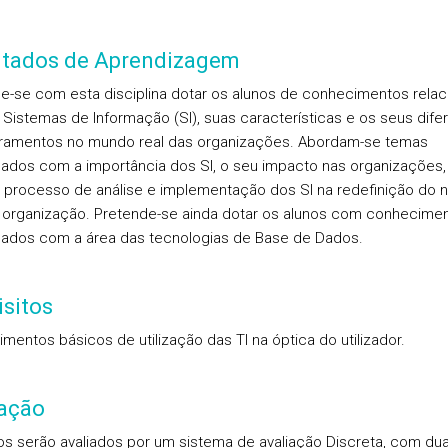
ltados de Aprendizagem
e-se com esta disciplina dotar os alunos de conhecimentos rela
Sistemas de Informação (SI), suas características e os seus dife
amentos no mundo real das organizações. Abordam-se temas
nados com a importância dos SI, o seu impacto nas organizações,
processo de análise e implementação dos SI na redefinição do 
organização. Pretende-se ainda dotar os alunos com conhecime
nados com a área das tecnologias de Base de Dados.
sitos
mentos básicos de utilização das TI na óptica do utilizador.
iação
os serão avaliados por um sistema de
avaliação
Discreta
, com du