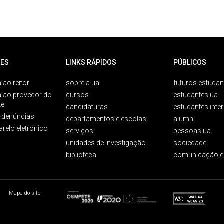
ES
LINKS RÁPIDOS
PÚBLICOS
 ao reitor
sobre a ua
futuros estudan
a ao provedor do
cursos
estudantes ua
te
candidaturas
estudantes inte
e denúncias
departamentos e escolas
alumni
arelo eletrónico
serviços
pessoas ua
unidades de investigação
sociedade
biblioteca
comunicação e
Mapa do site