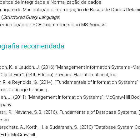
ceitos de Integridade e Normalização de dados
guagem de Manipulação e Interrogação de Bases de Dados Relacio
 (
Structured Query Language
)
lementação de SGBD com recurso ao MS-Access
iografia recomendada
don, K. e Laudon, J. (2016) “Management Information Systems -Ma
Digital Firm”, (14th Edition) Prentice Hall International, Inc.
r, R. e Reynolds, G. (2014). “Fundamentals of Information Systems” (
ton: Cengage Learning.
ien, J. (2011) “Management Information Systems”, McGraw-Hill Boo
pany.
sri, R.; Navathe, S.B. (2016). Fundamentals of Database Systems, (7
rson
erschatz, A., Korth, H. e Sudarshan, S. (2010) “Database System C
 Ed.). McGraw-hill.