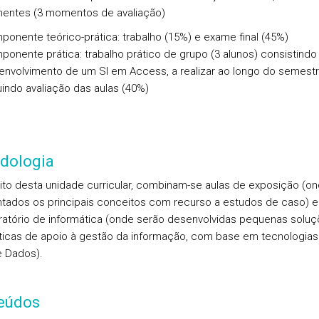
entes (3 momentos de avaliação)
onente teórico-prática: trabalho (15%) e exame final (45%)
onente prática: trabalho prático de grupo (3 alunos) consistindo
envolvimento de um SI em Access, a realizar ao longo do semestr
uindo avaliação das aulas (40%)
dologia
to desta unidade curricular, combinam-se aulas de exposição (o
tados os principais conceitos com recurso a estudos de caso) e
ratório de informática (onde serão desenvolvidas pequenas solu
ticas de apoio à gestão da informação, com base em tecnologias
 Dados).
eúdos