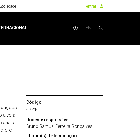
Sociedade
entrar
EN
TERNACIONAL
Código:
licações
47244
 alvo a
Docente responsável:
ional e
Bruno Samuel Ferreira Gonçalves
refere
Idioma(s) de lecionação: