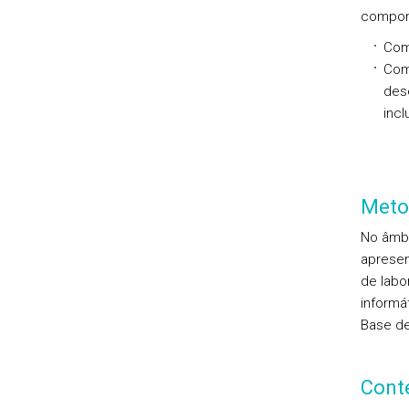
compon
Comp
Comp
des
incl
Meto
No âmbi
apresen
de labo
informá
Base de
Cont