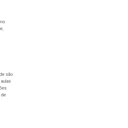
 no
e,
nde são
 aulas
ções
 de