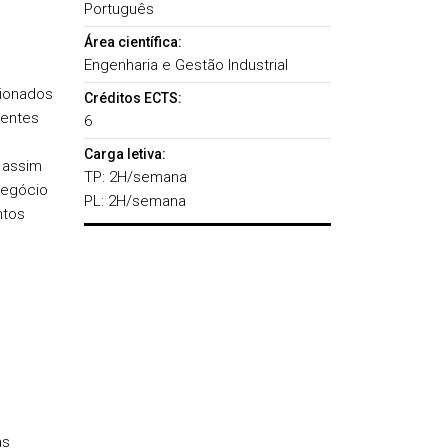
Português
Área científica:
Engenharia e Gestão Industrial
cionados
Créditos ECTS:
rentes
6
Carga letiva:
 assim
TP: 2H/semana
negócio
PL: 2H/semana
ntos
as