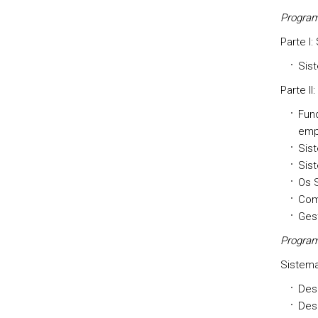
Program
Parte I
Sis
Parte I
Fun
empr
Sis
Sis
Os 
Com
Ges
Program
Sistem
Des
Des