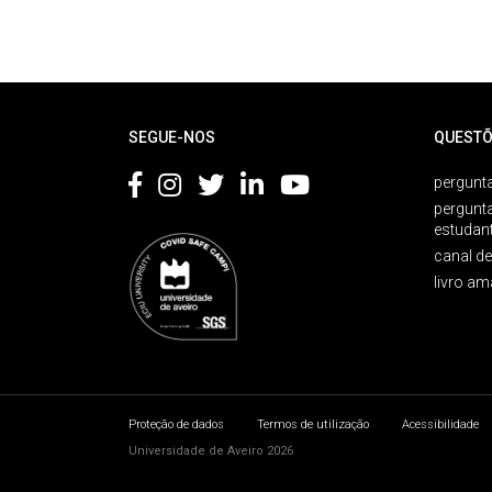
Rodapé
SEGUE-NOS
QUESTÕ
pergunta
pergunt
estudan
canal d
livro am
Proteção de dados
Termos de utilização
Acessibilidade
Universidade de Aveiro 2026