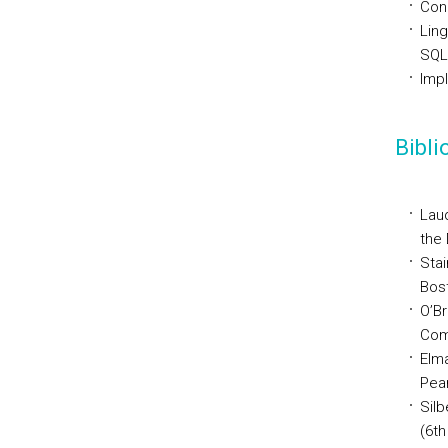
Con
Lin
SQL
Imp
Bibl
Lau
the 
Stai
Bos
O’Br
Com
Elma
Pea
Silb
(6th