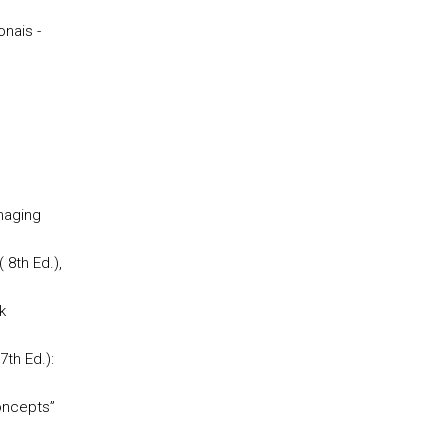
nais -
naging
 8th Ed.),
k
th Ed.):
oncepts”