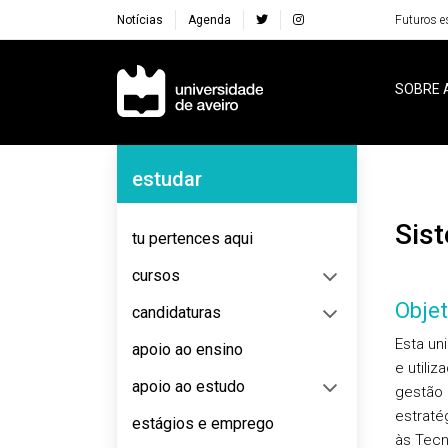
Notícias
Agenda
Futuros e
Navegação Principal
SOBRE 
Navegação Lateral
estudar
Si
tu pertences aqui
cursos
Objet
candidaturas
Esta un
apoio ao ensino
e utili
apoio ao estudo
gestão 
estraté
estágios e emprego
às Tecn