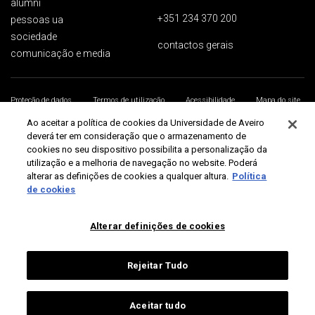
alumni
+351 234 370 200
pessoas ua
sociedade
contactos gerais
comunicação e media
Proteção de dados
Termos de utilização
Acessibilidade
Mapa do site
Universidade de Aveiro 2026
Ao aceitar a política de cookies da Universidade de Aveiro
deverá ter em consideração que o armazenamento de
cookies no seu dispositivo possibilita a personalização da
utilização e a melhoria de navegação no website. Poderá
alterar as definições de cookies a qualquer altura.
Política
de cookies
Alterar definições de cookies
Rejeitar Tudo
Aceitar tudo