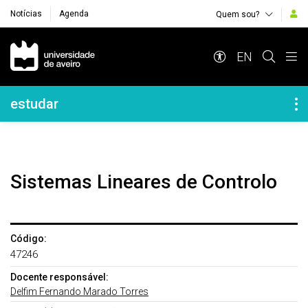
Notícias
Agenda
Quem sou?
Navegação Principal
EN
Navegação Lateral
estudar
Sistemas Lineares de Controlo
Código:
47246
Docente responsável:
Delfim Fernando Marado Torres