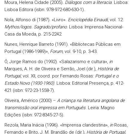
Moura
, Helena Cidade (2005).
Diálogos com a literacia
. Lisboa:
Lisboa Editora (isbn: 978-972-680-630-1).
Nola
, Alfonso di (1987). «Livro».
Enciclopédia Einaudi
, vol. 12:
Mythos/logos. Sagrado/profano
. Lisboa: Imprensa Nacional-
Casa da Moeda, p. 215-2242.
Nunes
, Henrique Barreto (1991). «Bibliotecas Públicas em
Portugal (1986-1989)»,
Forum
, vol. 9-10, p. 3-43.
Ó
, Jorge Ramos do (1992). «Salazarismo e cultura»,
in
Marques
, A. H. de Oliveira e
Serrão
, Joel (dir.),
História de
Portugal
, vol. XII, coord. por Fernando Rosas:
Portugal e o
Estado Novo (1930-1960)
. Lisboa: Editorial Presença, p. 412-
421 (isbn: 972-23-1558-7).
Oliveira
, Américo (2000) –
A criança na literatura angolana de
transmissão oral impressa em Português
. Leiria: Magno
Edições (isbn: 972-8345-27-5).
Rezola
, Maria Inácia (1996). «Imprensa clandestina»,
in
Rosas
,
Fernando e
Brito
, J. M. Brandão de (dir.),
História de Portugal
,