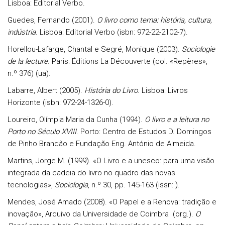
Lisboa: Editorial Verbo.
Guedes
, Fernando (2001).
O livro como tema: história, cultura,
indústria
. Lisboa: Editorial Verbo (isbn: 972-22-2102-7).
Horellou-Lafarge
, Chantal e
Segré
, Monique (2003).
Sociologie
de la lecture
. Paris: Éditions La Découverte (col. «Repères»,
n.º 376) (ua).
Labarre
, Albert (2005).
História do Livro
. Lisboa: Livros
Horizonte (isbn: 972-24-1326-0).
Loureiro
, Olímpia Maria da Cunha (1994).
O livro e a leitura no
Porto no Século XVIII
. Porto: Centro de Estudos D. Domingos
de Pinho Brandão e Fundação Eng. António de Almeida.
Martins
, Jorge M. (1999). «O Livro e a unesco: para uma visão
integrada da cadeia do livro no quadro das novas
tecnologias»,
Sociologia
, n.º 30, pp. 145-163 (issn: ).
Mendes
, José Amado (2008). «O Papel e a Renova: tradição e
inovação», Arquivo da Universidade de Coimbra (org.).
O