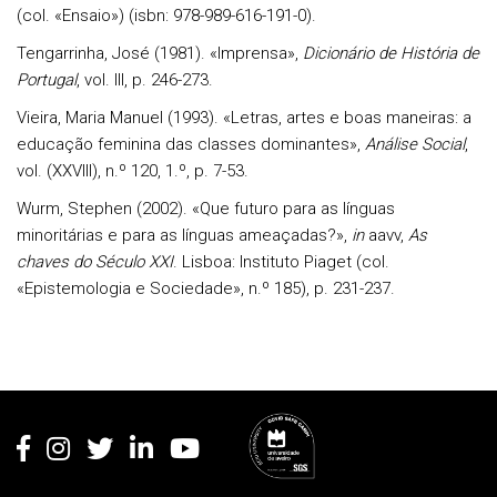
(col. «Ensaio») (isbn: 978-989-616-191-0).
Tengarrinha
, José (1981). «Imprensa»,
Dicionário de História de
Portugal
, vol. III, p. 246-273.
Vieira
, Maria Manuel (1993). «Letras, artes e boas maneiras: a
educação feminina das classes domi­nantes»,
Análise Social
,
vol. (XXVIII), n.º 120, 1.º, p. 7-53.
Wurm
, Stephen (2002). «Que futuro para as línguas
minoritárias e para as línguas ameaçadas?»,
in
aavv,
As
chaves do Século XXI
. Lisboa: Instituto Piaget (col.
«Epistemologia e Sociedade», n.º 185), p. 231-237.
Rodapé