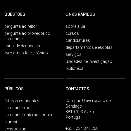
QUESTÕES
LINKS RÁPIDOS
pergunta ao reitor
sobre a ua
pergunta ao provedor do
cursos
estudante
candidaturas
canal de denúncias
departamentos e escolas
livro amarelo eletrónico
serviços
unidades de investigação
biblioteca
PÚBLICOS
CONTACTOS
Campus Universitário de
futuros estudantes
Santiago
estudantes ua
3810-193 Aveiro
estudantes internacionais
Portugal
alumni
+351 234 370 200
pessoas ua