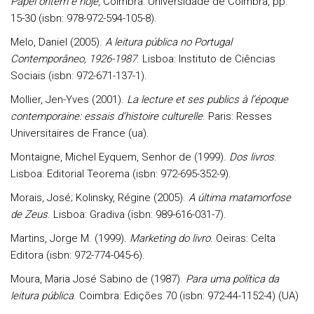
Papel ontem e hoje
, Coimbra: Universidade de Coimbra, pp.
15-30 (isbn: 978-972-594-105-8).
Melo
, Daniel (2005).
A leitura pública no Portugal
Contemporâneo, 1926-1987
. Lisboa: Instituto de Ciências
Sociais (isbn: 972-671-137-1).
Mollier
, Jen-Yves (2001).
La lecture et ses publics à l’époque
contemporaine: essais d’histoire culturelle
. Paris: Resses
Universitaires de France (ua).
Montaigne
, Michel Eyquem, Senhor de (1999).
Dos livros
.
Lisboa: Editorial Teorema (isbn: 972-695-352-9).
Morais
, José;
Kolinsky
, Régine (2005).
A última matamorfose
de Zeus
. Lisboa: Gradiva (isbn: 989-616-031-7).
Martins
, Jorge M. (1999).
Marketing do livro
. Oeiras: Celta
Editora (isbn: 972-774-045-6).
Moura
, Maria José Sabino de (1987).
Para uma política da
leitura pública
. Coimbra: Edições 70 (isbn: 972-44-1152-4) (UA)