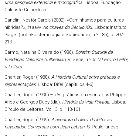
uma pesquisa extensiva e monográfica
. Lisboa: Fundação
Calouste Gulbenkian.
Canclini
, Nestór García (2002). «Caminhamos para culturas
híbridas?»,
in
aavv,
As chaves do Século XXI
. Lisboa: Instituto
Piaget (col. «Epistemologia e Sociedade», n.º 185), p. 207-
213.
Carmo
, Natalina Oliveira do (1986).
Boletim Cultural da
Fundação Calouste Gulbenkian
, VI Série, n.º 6:
O Livro, o Leitor,
a Leitura
.
Chartier
, Roger (1988).
A História Cultural entre práticas e
representações
. Lisboa: Difel (capítulos 4-6).
Chartier
, Roger (1990) – «As práticas da escrita»,
in
Philippe
Ariès e Georges Duby (dir.),
História da Vida Privada
. Lisboa:
Círculo de Leitores. Vol. 3: p. 113-161.
Chartier
, Roger (1999).
A aventura do livro: do leitor ao
navegador. Conversas com Jean Lebrun
. S. Paulo: unesp.