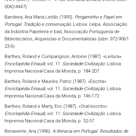
0042-4447).
Bandeira
, Ana Maria Leitão (1995).
Pergaminho e Papel em
Portugal. Tradição e conservação
. Lisboa: celpa. Associação
da Indústria Papeleira e bad, Associação Portuguesa de
Bibliotecários, Arquivistas e Documentalistas (isbn: 972-9067-
23-6).
Barthes
, Roland e
Compangnon
, Antoine (1987). «Leitura».
Enciclopédia Einaudi
, vol. 11:
Socieda­de-Civilização
. Lisboa:
Imprensa Nacional-Casa da Moeda, p. 184-207.
Barthes
, Roland e
Mauriès
, Patric (1987). «Escrita».
Enciclopédia Einaudi
, vol. 11:
Socie­dade-Civilização
. Lisboa:
Imprensa Nacional-Casa da Moeda, p. 146-172.
Barthes
, Roland e
Marty
, Eric (1987). «Oral/escrito».
Enciclopédia Einaudi
, vol. 11:
Sociedade-Civilização
. Lisboa:
Imprensa Nacional-Casa da Moeda, p. 32-57.
Benavente
, Ana (1996).
A literacia em Portugal. Resultados de