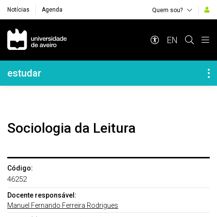
Notícias
Agenda
Quem sou?
Navegação Principal
EN
Navegação Lateral
estudar
Sociologia da Leitura
Código:
46252
Docente responsável:
Manuel Fernando Ferreira Rodrigues