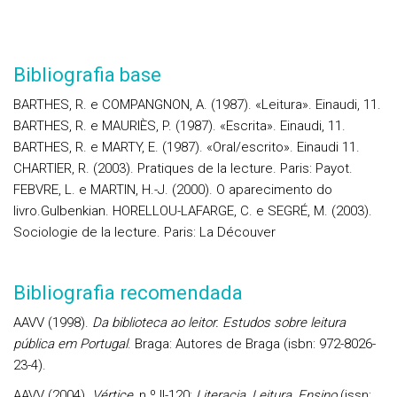
Bibliografia base
BARTHES, R. e COMPANGNON, A. (1987). «Leitura». Einaudi, 11.
BARTHES, R. e MAURIÈS, P. (1987). «Escrita». Einaudi, 11.
BARTHES, R. e MARTY, E. (1987). «Oral/escrito». Einaudi 11.
CHARTIER, R. (2003). Pratiques de la lecture. Paris: Payot.
FEBVRE, L. e MARTIN, H.-J. (2000). O aparecimento do
livro.Gulbenkian. HORELLOU-LAFARGE, C. e SEGRÉ, M. (2003).
Sociologie de la lecture. Paris: La Découver
Bibliografia recomendada
AAVV
(1998).
Da biblioteca ao leitor. Estudos sobre leitura
pública em Portugal
. Braga: Autores de Braga (isbn: 972-8026-
23-4).
AAVV
(2004).
Vértice
, n.º II-120:
Literacia, Leitura, Ensino
(issn: