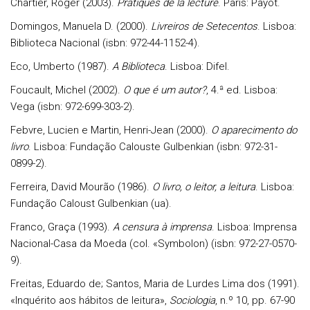
Chartier
, Roger (2003).
Pratiques de la lecture
. Paris: Payot.
Domingos
, Manuela D. (2000).
Livreiros de Setecentos
. Lisboa:
Biblioteca Nacional (isbn: 972-44-1152-4).
Eco
, Umberto (1987).
A Biblioteca
. Lisboa: Difel.
Foucault
, Michel (2002).
O que é um autor?
, 4.ª ed. Lisboa:
Vega (isbn: 972-699-303-2).
Febvre
, Lucien e
Martin
, Henri-Jean (2000).
O aparecimento do
livro
. Lisboa: Fundação Calouste Gulbenkian (isbn: 972-31-
0899-2).
Ferreira
, David Mourão (1986).
O livro, o leitor, a leitura
. Lisboa:
Fundação Caloust Gulbenkian (ua).
Franco
, Graça (1993).
A censura à imprensa
. Lisboa: Imprensa
Nacional-Casa da Moeda (col. «Symbolon) (isbn: 972-27-0570-
9).
Freitas
, Eduardo de;
Santos
, Maria de Lurdes Lima dos (1991).
«Inquérito aos hábitos de leitura»,
Sociologia
, n.º 10, pp. 67-90