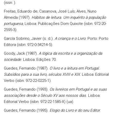
(issn: ).
Freitas
, Eduardo de;
Casanova
, José Luís;
Alves
, Nuno
Almeida (1997).
Hábitos de leitura. Um inquérito à população
portuguesa
, Lisboa: Publicações Dom Quixote (isbn: 972-20-
2595-3).
García Sobrino
, Javier (s. d.).
A criança e o Livro
. Porto: Porto
Editora (isbn: 972-0-34214-5).
Goody
, Jack (1987).
A lógica da escrita e a organização da
sociedade
. Lisboa: Edições 70.
Guedes
, Fernando (1987).
O livro e a leitura em Portugal.
Subsídios para a sua livro, séculos XVIII e XIX
. Lisboa: Editorial
Verbo (isbn: 972-22-0225-1).
Guedes
, Fernando (1993).
Os livreiros em Portugal e as suas
associações desde o Século XV aos nossos dias
. Lisboa:
Editorial Verbo (isbn: 972-22-1585-X) (ua).
Guedes
, Fernando (1995).
Elogio do Livro e do seu Editor
.