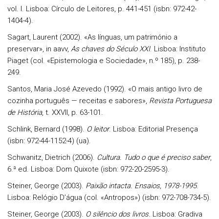
vol. I. Lisboa: Círculo de Leitores, p. 441-451 (isbn: 972-42-
1404-4).
Sagart
, Laurent (2002). «As línguas, um património a
preservar», in aavv,
As chaves do Século XXI
. Lisboa: Instituto
Piaget (col. «Epistemologia e Sociedade», n.º 185), p. 238-
249.
Santos
, Maria José Azevedo (1992). «O mais antigo livro de
cozinha português — receitas e sabo­res»,
Revista Portuguesa
de História
, t. XXVII, p. 63-101.
Schlink
, Bernard (1998).
O leitor
. Lisboa: Editorial Presença
(isbn: 972-44-1152-4) (ua).
Schwanitz
, Dietrich (2006).
Cultura. Tudo o que é preciso saber
,
6.ª ed. Lisboa: Dom Quixote (isbn: 972-20-2595-3).
Steiner
, George (2003).
Paixão intacta. Ensaios, 1978-1995
.
Lisboa: Relógio D’água (col. «Antropos») (isbn: 972-708-734-5).
Steiner
, George (2003).
O silêncio dos livros
. Lisboa: Gradiva