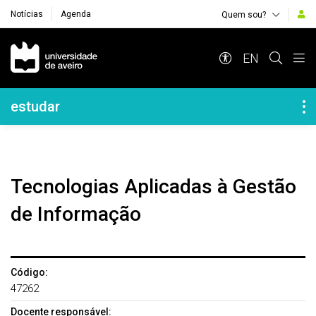
Notícias
Agenda
Quem sou?
Navegação Principal
EN
Navegação Lateral
estudar
Tecnologias Aplicadas à Gestão
de Informação
Código:
47262
Docente responsável: