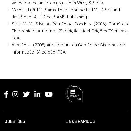
websites, Indianapolis (IN) - John Wiley & Sons.
Meloni, J.(2011). Sams Teach Yourself HTML, CSS, and
JavaScript All in One, SAMS Publishing.
Silva, M. M., Silva, A., Romão, A., Conde N. (2006). Comércio
Electrónico na Internet, 2ª- edição, Lidel Edições Técnicas,
Lda.
Varajão, J. (2005) Arquitectura da Gestão de Sistemas de
Informação, 3ª edição, FCA.
Rodapé
QUESTÕES
LINKS RÁPIDOS