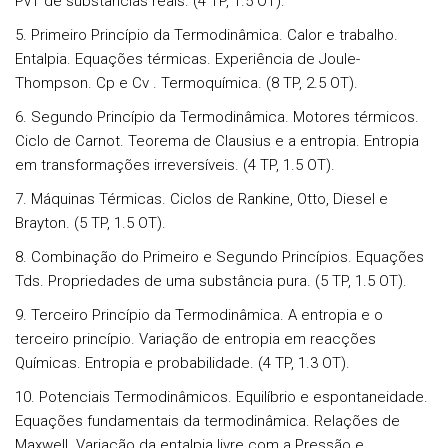
PvT de substâncias reais. (4 TP, 1.5 OT).
5. Primeiro Princípio da Termodinâmica. Calor e trabalho.
Entalpia. Equações térmicas. Experiência de Joule-
Thompson. Cp e Cv . Termoquímica. (8 TP, 2.5 OT).
6. Segundo Princípio da Termodinâmica. Motores térmicos.
Ciclo de Carnot. Teorema de Clausius e a entropia. Entropia
em transformações irreversíveis. (4 TP, 1.5 OT).
7. Máquinas Térmicas. Ciclos de Rankine, Otto, Diesel e
Brayton. (5 TP, 1.5 OT).
8. Combinação do Primeiro e Segundo Princípios. Equações
Tds. Propriedades de uma substância pura. (5 TP, 1.5 OT).
9. Terceiro Princípio da Termodinâmica. A entropia e o
terceiro princípio. Variação de entropia em reacções
Químicas. Entropia e probabilidade. (4 TP, 1.3 OT).
10. Potenciais Termodinâmicos. Equilíbrio e espontaneidade.
Equações fundamentais da termodinâmica. Relações de
Maxwell. Variação da entalpia livre com a Pressão e