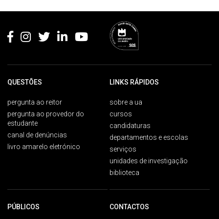
Rodapé
QUESTÕES
LINKS RÁPIDOS
pergunta ao reitor
sobre a ua
pergunta ao provedor do
cursos
estudante
candidaturas
canal de denúncias
departamentos e escolas
livro amarelo eletrónico
serviços
unidades de investigação
biblioteca
PÚBLICOS
CONTACTOS