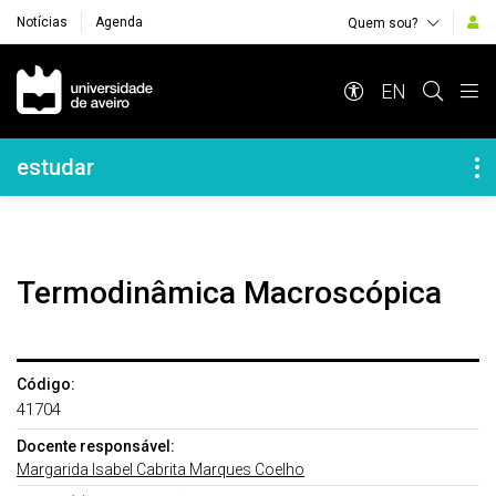
Notícias
Agenda
Quem sou?
Navegação Principal
EN
Navegação Lateral
estudar
Termodinâmica Macroscópica
Código:
41704
Docente responsável:
Margarida Isabel Cabrita Marques Coelho