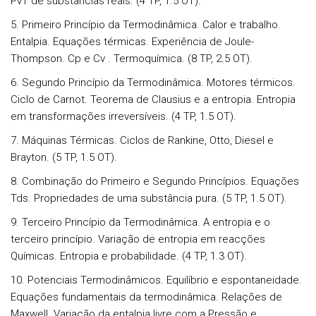
PvT de substâncias reais. (4 TP, 1.5 OT).
5. Primeiro Princípio da Termodinâmica. Calor e trabalho.
Entalpia. Equações térmicas. Experiência de Joule-
Thompson. Cp e Cv . Termoquímica. (8 TP, 2.5 OT).
6. Segundo Princípio da Termodinâmica. Motores térmicos.
Ciclo de Carnot. Teorema de Clausius e a entropia. Entropia
em transformações irreversíveis. (4 TP, 1.5 OT).
7. Máquinas Térmicas. Ciclos de Rankine, Otto, Diesel e
Brayton. (5 TP, 1.5 OT).
8. Combinação do Primeiro e Segundo Princípios. Equações
Tds. Propriedades de uma substância pura. (5 TP, 1.5 OT).
9. Terceiro Princípio da Termodinâmica. A entropia e o
terceiro princípio. Variação de entropia em reacções
Químicas. Entropia e probabilidade. (4 TP, 1.3 OT).
10. Potenciais Termodinâmicos. Equilíbrio e espontaneidade.
Equações fundamentais da termodinâmica. Relações de
Maxwell. Variação da entalpia livre com a Pressão e