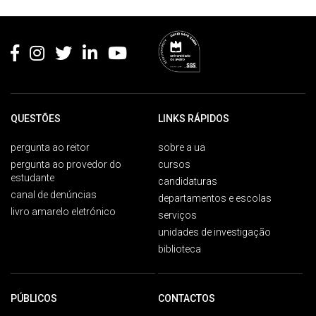
Rodapé
QUESTÕES
LINKS RÁPIDOS
pergunta ao reitor
sobre a ua
pergunta ao provedor do
cursos
estudante
candidaturas
canal de denúncias
departamentos e escolas
livro amarelo eletrónico
serviços
unidades de investigação
biblioteca
PÚBLICOS
CONTACTOS