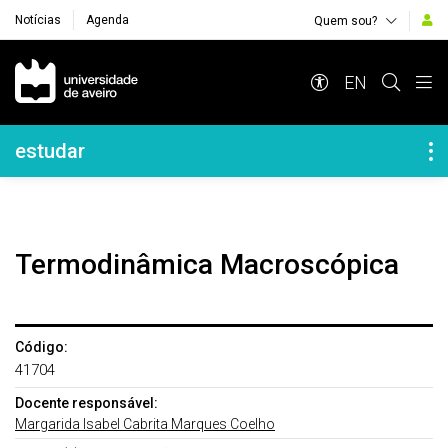
Notícias
Agenda
Quem sou?
Navegação Principal
EN
Navegação Lateral
estudar
Termodinâmica Macroscópica
Código:
41704
Docente responsável:
Margarida Isabel Cabrita Marques Coelho