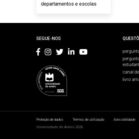
departamentos e escolas
Rodapé
SEGUE-NOS
QUESTÕ
pergunta
pergunt
estudan
canal d
livro am
Proteção de dados
Termos de utilização
Acessibilidade
Universidade de Aveiro 2026