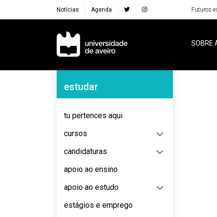
Notícias
Agenda
Futuros e
Navegação Principal
SOBRE 
Navegação Lateral
estudar
No content to display
tu pertences aqui
cursos
candidaturas
apoio ao ensino
apoio ao estudo
estágios e emprego