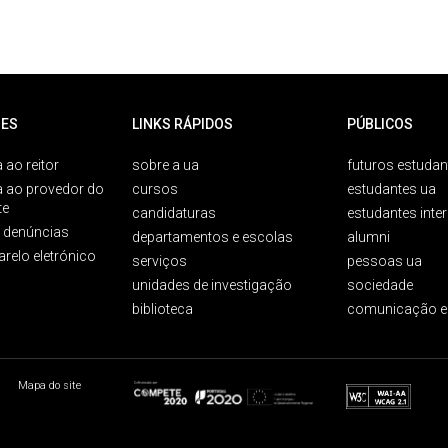
ES
LINKS RÁPIDOS
PÚBLICOS
 ao reitor
sobre a ua
futuros estudan
a ao provedor do
cursos
estudantes ua
te
candidaturas
estudantes inte
e denúncias
departamentos e escolas
alumni
arelo eletrónico
serviços
pessoas ua
unidades de investigação
sociedade
biblioteca
comunicação e
Mapa do site