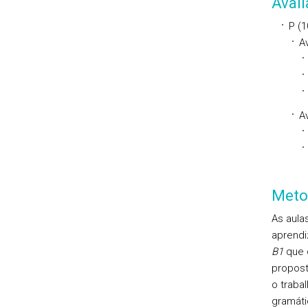
Aval
P (
A
Av
Meto
As aula
aprendi
B1
que d
proposta
o traba
gramát