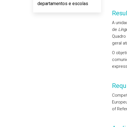
departamentos e escolas
Resu
A unida
de
Língu
Quadro 
geral at
O objet
comunic
express
Requi
Competê
Europe
of Refe