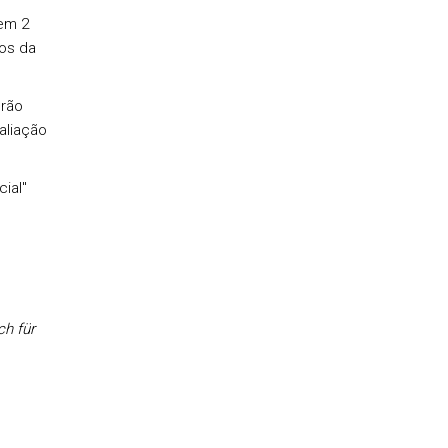
em 2
dos da
rão
aliação
ial
"
h für