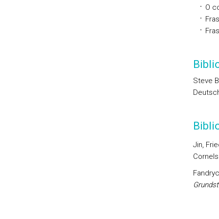
O co
Fras
Fra
Bibli
Steve Ba
Deutsch
Bibl
Jin, Fr
Cornels
Fandrych
Grundst