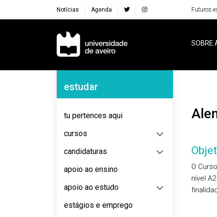
Notícias
Agenda
Futuros e
Navegação Principal
SOBRE 
Navegação Lateral
estudar
Al
tu pertences aqui
cursos
Objet
candidaturas
O Curso
apoio ao ensino
nível A
apoio ao estudo
finalida
estágios e emprego