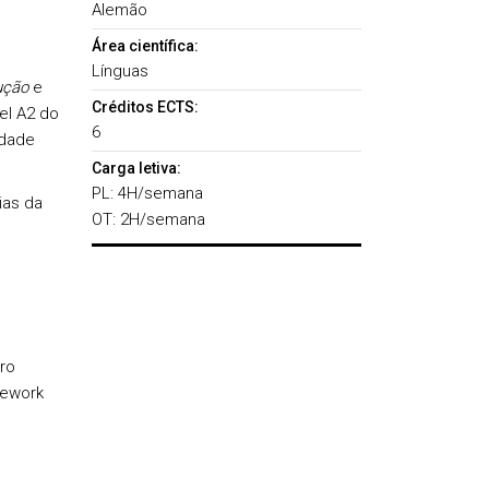
Alemão
Área científica:
Línguas
ução
e
Créditos ECTS:
el A2 do
6
idade
Carga letiva:
PL: 4H/semana
ias da
OT: 2H/semana
ro
mework