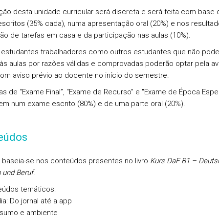
ação
desta unidade curricular será
discreta
e será feita com base 
escritos (35% cada), numa apresentação oral (20%) e nos resulta
ção de tarefas em casa e da participação nas aulas (10%).
s
estudantes
trabalhadores
como outros estudantes que não pode
r às aulas por razões válidas e comprovadas poderão optar pela
av
om aviso prévio ao docente no início do semestre.
as de “
Exame Final
”, “
Exame de Recurso
” e
"Exame de Época Espec
em num exame escrito (80%) e de uma parte oral (20%).
eúdos
 baseia-se nos conteúdos presentes no livro
Kurs DaF B1 – Deutsc
 und Beruf
.
eúdos temáticos:
a: Do jornal até a app
sumo e ambiente