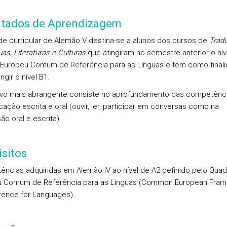
ltados de Aprendizagem
de curricular de Alemão V destina-se a alunos dos cursos de
Trad
as, Literaturas e Culturas
que atingiram no semestre anterior o nív
Europeu Comum de Referência para as Línguas e tem como final
ingir o nível B1.
ivo mais abrangente consiste no aprofundamento das competênc
ação escrita e oral (ouvir, ler, participar em conversas como na
ão oral e escrita).
sitos
ncias adquiridas em Alemão IV ao nível de A2 definido pelo Quad
u Comum de Referência para as Línguas (Common European Fra
rence for Languages).