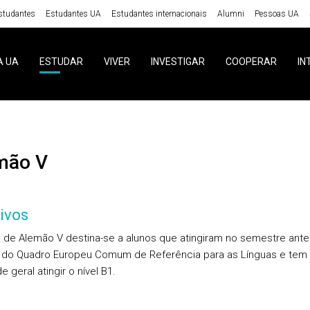
studantes
Estudantes UA
Estudantes internacionais
Alumni
Pessoas UA
A UA
ESTUDAR
VIVER
INVESTIGAR
COOPERAR
IN
emão V
ivos
 de Alemão V destina-se a alunos que atingiram no semestre anter
2 do Quadro Europeu Comum de Referência para as Línguas e te
de geral atingir o nível B1.