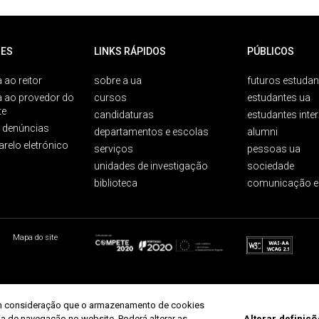
ES
LINKS RÁPIDOS
PÚBLICOS
 ao reitor
sobre a ua
futuros estudan
a ao provedor do
cursos
estudantes ua
te
candidaturas
estudantes inte
e denúncias
departamentos e escolas
alumni
arelo eletrónico
serviços
pessoas ua
unidades de investigação
sociedade
biblioteca
comunicação e
Mapa do site
r em consideração que o armazenamento de cookies
ria de navegação no website. Poderá alterar as
Alterar definiç