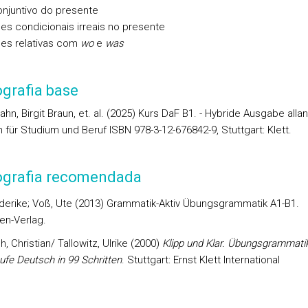
njuntivo do presente
es condicionais irreais no presente
ses relativas com
wo
e
was
ografia base
hn, Birgit Braun, et. al. (2025) Kurs DaF B1. - Hybride Ausgabe alla
 für Studium und Beruf ISBN 978-3-12-676842-9, Stuttgart: Klett.
iografia recomendada
iederike; Voß, Ute (2013) Grammatik-Aktiv Übungsgrammatik A1-B1.
en-Verlag.
, Christian/ Tallowitz, Ulrike (2000)
Klipp und Klar. Übungsgrammati
ufe Deutsch in 99 Schritten
. Stuttgart: Ernst Klett International