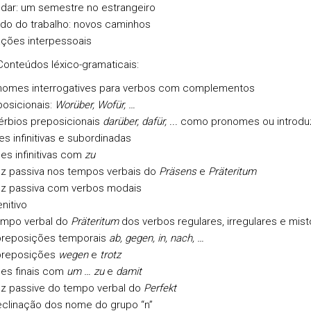
udar: um semestre no estrangeiro
do do trabalho: novos caminhos
ações interpessoais
teúdos léxico-gramaticais:
nomes interrogatives para verbos com complementos
posicionais:
Wor
über, Wofür, …
érbios preposicionais
darüber, dafür, ...
como pronomes ou introdu
es infinitivas e subordinadas
es infinitivas com
zu
oz passiva nos tempos verbais do
Präsens
e
Präteritum
oz passiva com verbos modais
nitivo
empo verbal do
Präteritum
dos verbos regulares, irregulares e mist
preposições temporais
ab, gegen, in, nach, …
preposições
wegen
e
trotz
ses finais com
um … zu
e
damit
oz passive do tempo verbal do
Perfekt
eclinação dos nome do grupo “n”