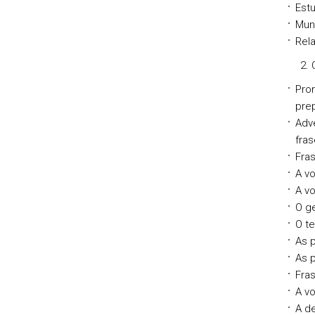
Est
Mun
Rel
2. Con
Pro
pre
Adv
fras
Fras
A v
A v
O ge
O t
As 
As 
Fra
A v
A d