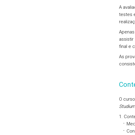
A
avali
testes 
realiza
Apena
assisti
final
e c
As prov
consist
Cont
O curso
Studium
Cont
Medi
Con