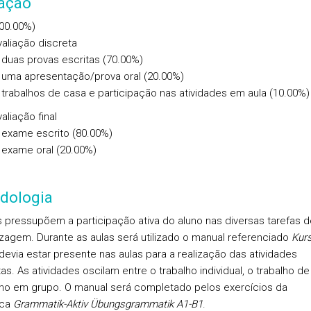
iação
100.00%)
valiação discreta
duas provas escritas (70.00%)
uma apresentação/prova oral (20.00%)
trabalhos de casa e participação nas atividades em aula (10.00%)
aliação final
exame escrito (80.00%)
exame oral (20.00%)
dologia
s pressupõem a participação ativa do aluno nas diversas tarefas d
zagem. Durante as aulas será utilizado o manual referenciado
Kur
evia estar presente nas aulas para a realização das atividades
s. As atividades oscilam entre o trabalho individual, o trabalho d
lho em grupo. O manual será completado pelos exercícios da
ica
Grammatik-Aktiv Übungsgrammatik A1-B1
.