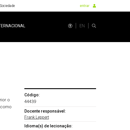
Sociedade
entrar
EN
TERNACIONAL
Código:
ior o
44439
m como
Docente responsável:
Frank Leppert
Idioma(s) de lecionação: