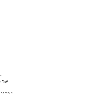
e
s DaF
e pares e