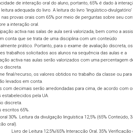
cidade de interação oral do aluno, portanto, 65% é dado à interaç
leitura adequada do livro. A leitura do livro 'lingüístico-divulgatório'
a nas provas orais com 65% por meio de perguntas sobre seu con
re a interação oral.
cipação activa nas salas de aula será valorizada, bem como a assis
m conta que se trata de uma disciplina com um conteúdo
almente prático. Portanto, para o exame de avaliação discreta, os
tes trabalhos solicitados aos alunos na sequência das aulas e a
pação activa nas aulas serão valorizados com uma percentagem d
o discreta.
e final/recurso, os valores obtidos no trabalho da classe ou para
ão levados em conta.
s com decimais serão arredondadas para cima, de acordo com o
os estabelecidos pela UA.
ão discreta.
 escritos 65%.
oral 30%. Leitura da divulgação linguística 12,5% (65% Conteúdo, 
ão oral).
de Leitura 12,5%(65% Interacção Oral, 35% Verificação 