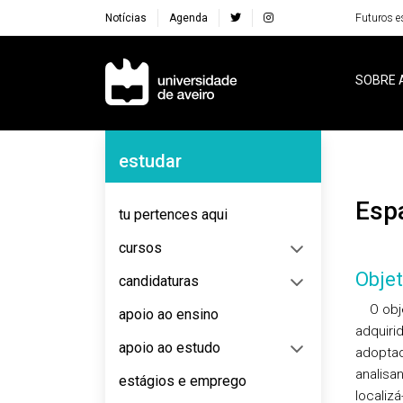
Notícias
Agenda
Futuros e
Navegação Principal
SOBRE 
Navegação Lateral
estudar
Es
tu pertences aqui
cursos
Objet
candidaturas
O objec
apoio ao ensino
adquiri
apoio ao estudo
adopta
analisa
estágios e emprego
localizá