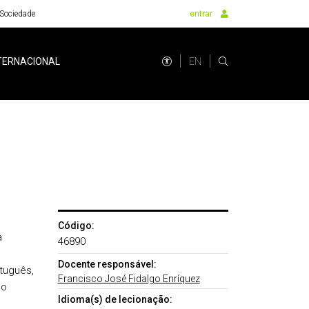
Sociedade
entrar
EN
TERNACIONAL
Código:
a
46890
Docente responsável:
tuguês,
Francisco José Fidalgo Enríquez
do
Idioma(s) de lecionação: