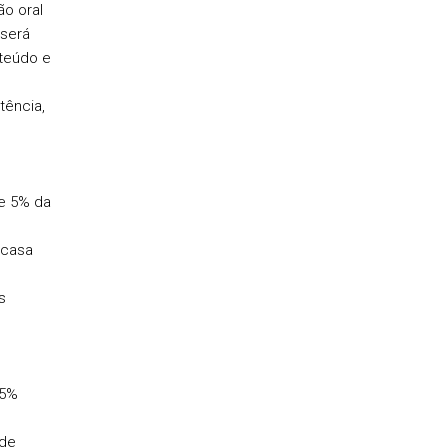
ão oral
 será
teúdo e
tência,
e 5% da
 casa
s
35%
de