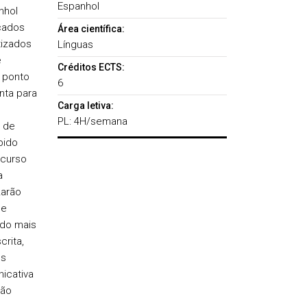
Espanhol
nhol
cados
Área científica:
tizados
Línguas
é
Créditos ECTS:
 ponto
6
nta para
Carga letiva:
PL: 4H/semana
 de
bido
 curso
a
zarão
de
ndo mais
rita,
es
icativa
ção