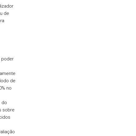
izador
u de
ra
e poder
viamente
íodo de
70% no
l do
s sobre
cidos
valiação