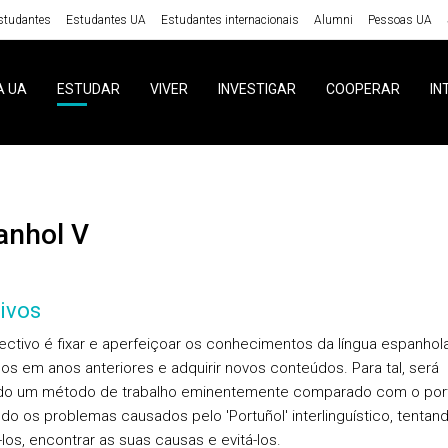
studantes
Estudantes UA
Estudantes internacionais
Alumni
Pessoas UA
A UA
ESTUDAR
VIVER
INVESTIGAR
COOPERAR
IN
panhol V
ivos
tivo é fixar e aperfeiçoar os conhecimentos da língua espanhol
dos em anos anteriores e adquirir novos conteúdos. Para tal, será
do um método de trabalho eminentemente comparado com o por
ndo os problemas causados pelo 'Portuñol' interlinguístico, tentan
-los, encontrar as suas causas e evitá-los.