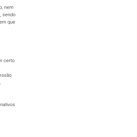
o, nem
, sendo
 em que
m certo
ressão
,
 nativos