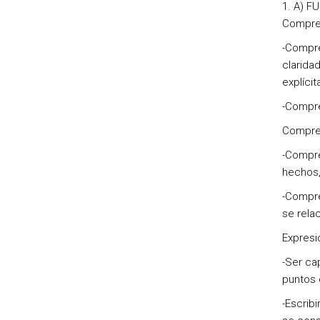
A) F
Compres
-Compre
clarida
explíci
-Compre
Compres
-Compre
hechos,
-Compre
se rela
Expresió
-Ser ca
puntos 
-Escrib