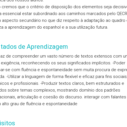
ica dos nossos alunos.
mos que o critério de disposição dos elementos seja decisiv
a essencial estar subordinado aos caminhos marcados pelo QECR
 aspecto secundário no que diz respeito à adaptação ao quadro
iza a aprendizagem do espanhol e a sua utilização futura.
ltados de Aprendizagem
az de compreender um vasto número de textos extensos com u
 exigência, reconhecendo os seus significados implícitos. -Poder
ar-se com fluência e espontaneidade sem muita procura de exp
. -Utilizar a linguagem de forma flexível e eficaz para fins sociais
cos e profissionais. -Produzir textos claros, bem estruturados e
dos sobre temas complexos, mostrando domínio dos padrões
acionais, articulação e coesão do discurso. interagir com falantes
alto grau de fluência e espontaneidade
sitos