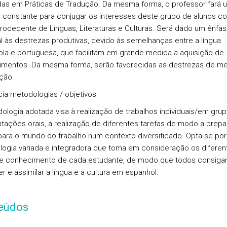
as em Práticas de Tradução. Da mesma forma, o professor fará 
 constante para conjugar os interesses deste grupo de alunos c
rocedente de Línguas, Literaturas e Culturas. Será dado um ênfa
l às destrezas produtivas, devido às semelhanças entre a língua
la e portuguesa, que facilitam em grande medida a aquisição de
mentos. Da mesma forma, serão favorecidas as destrezas de m
ação.
ia metodologias / objetivos
ologia adotada visa à realização de trabalhos individuais/em grup
tações orais, a realização de diferentes tarefas de modo a prepa
para o mundo do trabalho num contexto diversificado. Opta-se po
ogia variada e integradora que toma em consideração os diferen
de conhecimento de cada estudante, de modo que todos consig
r e assimilar a língua e a cultura em espanhol.
eúdos