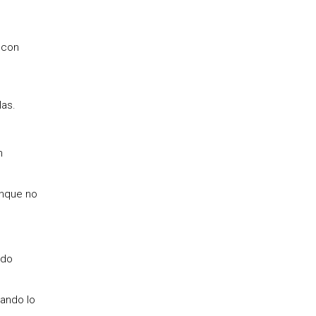
 con
las.
n
unque no
ndo
tando lo