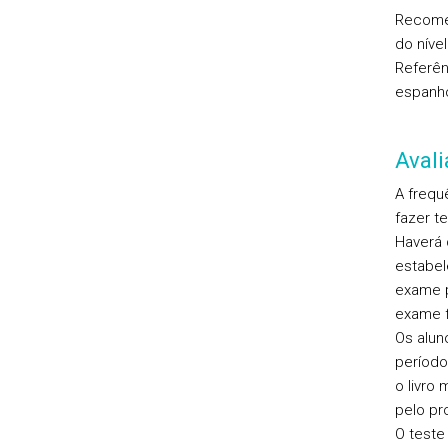
Recomen
do níve
Referên
espanho
Aval
A frequ
fazer t
Haverá 
estabel
exame p
exame f
Os alun
período
o livro
pelo pr
O teste 