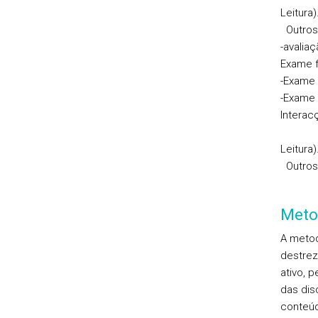
Leitura)
Outros
-avalia
Exame f
-Exame 
-Exame 
Interacç
Livro 
Leitura)
Outros 
Meto
A metod
destrez
ativo, 
das dis
conteúd