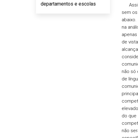
departamentos e escolas
Assim, 
sem os 
abaixo.
na anál
apenas 
de vist
alcança
conside
comunic
não só 
de líng
comunic
princip
competê
elevado
do que 
compet
não ser