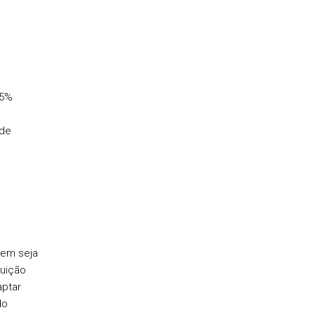
35%
de
gem seja
buição
aptar
do