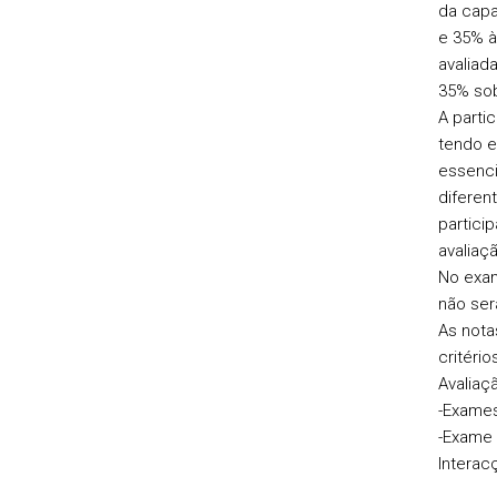
da capa
e 35% à 
avaliad
35% sob
A parti
tendo e
essenci
diferen
partici
avaliaçã
No exam
não ser
As nota
critéri
Avaliaç
-Exames
-Exame 
Interacç
Livro 