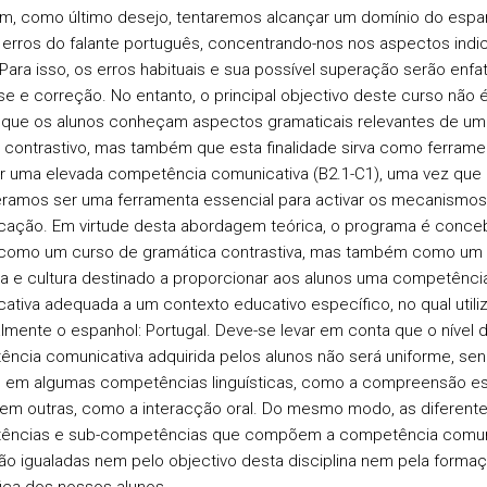
como último desejo, tentaremos alcançar um domínio do espa
erros do falante português, concentrando-nos nos aspectos indi
 Para isso, os erros habituais e sua possível superação serão enfa
ise e correção. No entanto, o principal objectivo deste curso não 
que os alunos conheçam aspectos gramaticais relevantes de um
a contrastivo, mas também que esta finalidade sirva como ferrame
r uma elevada competência comunicativa (B2.1-C1), uma vez que
ramos ser uma ferramenta essencial para activar os mecanismos
ação. Em virtude desta abordagem teórica, o programa é conce
como um curso de gramática contrastiva, mas também como um
ua e cultura destinado a proporcionar aos alunos uma competênci
ativa adequada a um contexto educativo específico, no qual utili
almente o espanhol: Portugal. Deve-se levar em conta que o nível 
ncia comunicativa adquirida pelos alunos não será uniforme, se
 em algumas competências linguísticas, como a compreensão esc
em outras, como a interacção oral. Do mesmo modo, as diferent
ências e sub-competências que compõem a competência comun
ão igualadas nem pelo objectivo desta disciplina nem pela forma