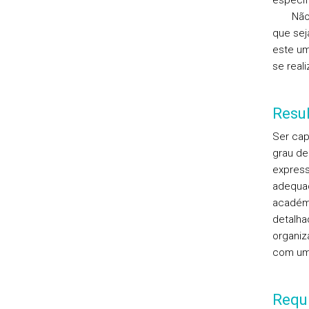
específ
Não cre
que sej
este um
se real
Resu
Ser cap
grau de
express
adequada
académi
detalha
organiz
com um 
Requi