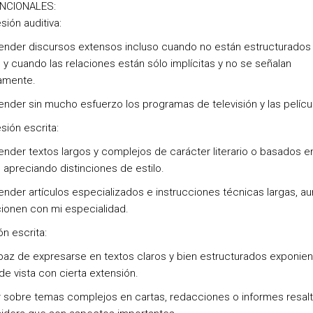
UNCIONALES:
ión auditiva:
nder discursos extensos incluso cuando no están estructurados
d y cuando las relaciones están sólo implícitas y no se señalan
tamente.
nder sin mucho esfuerzo los programas de televisión y las pelícu
ión escrita:
nder textos largos y complejos de carácter literario o basados e
 apreciando distinciones de estilo.
nder artículos especializados e instrucciones técnicas largas, a
cionen con mi especialidad.
n escrita:
paz de expresarse en textos claros y bien estructurados exponie
de vista con cierta extensión.
ir sobre temas complejos en cartas, redacciones o informes resal