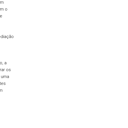
um
om o
se
ediação
o, a
rar os
r uma
tes
am