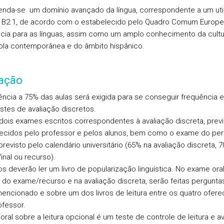
da-se um domínio avançado da língua, correspondente a um util
l B2.1, de acordo com o estabelecido pelo Quadro Comum Europe
cia para as línguas, assim como um amplo conhecimento da cultu
la contemporânea e do âmbito hispânico.
iação
ência a 75% das aulas será exigida para se conseguir frequência 
estes de avaliação discretos.
dois exames escritos correspondentes à avaliação discreta, pre
ecidos pelo professor e pelos alunos, bem como o exame do per
revisto pelo calendário universitário (65% na avaliação discreta, 
inal ou recurso).
os deverão ler um livro de popularização linguística. No exame ora
 do exame/recurso e na avaliação discreta, serão feitas pergunta
 mencionado e sobre um dos livros de leitura entre os quatro ofere
ofessor.
oral sobre a leitura opcional é um teste de controle de leitura e a