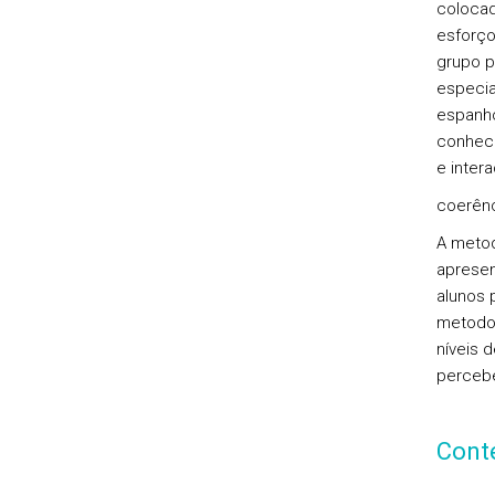
colocad
esforço
grupo p
especia
espanho
conheci
e inter
coerênc
A metod
apresen
alunos 
metodol
níveis 
percebe
Cont