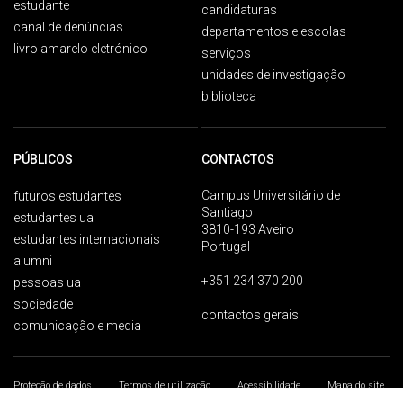
estudante
candidaturas
canal de denúncias
departamentos e escolas
livro amarelo eletrónico
serviços
unidades de investigação
biblioteca
PÚBLICOS
CONTACTOS
Campus Universitário de
futuros estudantes
Santiago
estudantes ua
3810-193 Aveiro
estudantes internacionais
Portugal
alumni
+351 234 370 200
pessoas ua
sociedade
contactos gerais
comunicação e media
Proteção de dados
Termos de utilização
Acessibilidade
Mapa do site