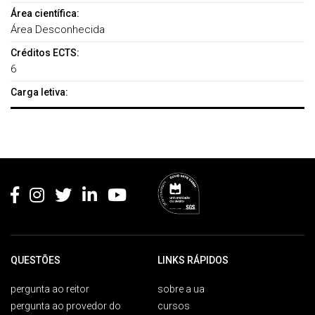
Área científica:
Área Desconhecida
Créditos ECTS:
6
Carga letiva:
Rodapé
QUESTÕES
LINKS RÁPIDOS
pergunta ao reitor
sobre a ua
pergunta ao provedor do
cursos