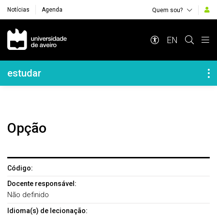
Notícias
Agenda
Quem sou?
Navegação Principal
EN
Navegação Lateral
estudar
Opção
Código:
Docente responsável:
Não definido
Idioma(s) de lecionação: