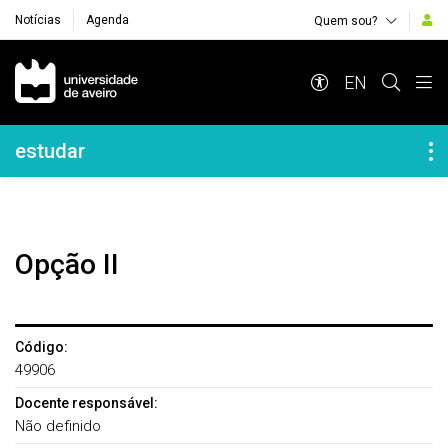
Notícias
Agenda
Quem sou?
Navegação Principal
EN
Navegação Lateral
estudar
Opção II
Código:
49906
Docente responsável:
Não definido