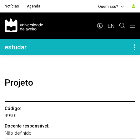
Notícias
Agenda
Quem sou?
Navegação Principal
EN
Navegação Lateral
estudar
Projeto
Código:
49901
Docente responsável:
Não definido