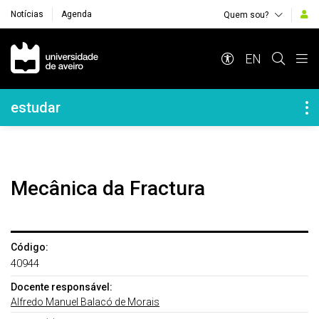
Notícias
Agenda
Quem sou?
Navegação Principal
EN
Navegação Lateral
estudar
Mecânica da Fractura
Código:
40944
Docente responsável:
Alfredo Manuel Balacó de Morais