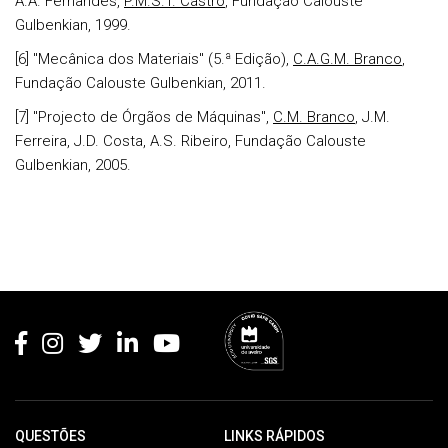
A.A. Fernandes,
P.M.S.T. Castro
, Fundação Calouste
Gulbenkian, 1999.
[6] "Mecânica dos Materiais" (5.ª Edição),
C.A.G.M. Branco
,
Fundação Calouste Gulbenkian, 2011.
[7] "Projecto de Órgãos de Máquinas",
C.M. Branco
, J.M.
Ferreira, J.D. Costa, A.S. Ribeiro, Fundação Calouste
Gulbenkian, 2005.
Rodapé
QUESTÕES
LINKS RÁPIDOS