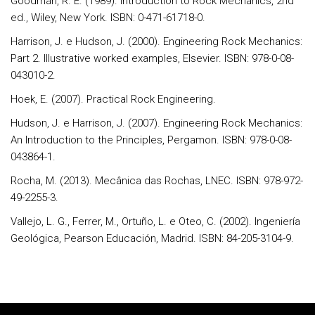
Goodman, R. E. (1989). Introduction to Rock Mechanics, 2nd
ed., Wiley, New York. ISBN: 0-471-61718-0.
Harrison, J. e Hudson, J. (2000). Engineering Rock Mechanics:
Part 2. Illustrative worked examples, Elsevier. ISBN: 978-0-08-
043010-2.
Hoek, E. (2007). Practical Rock Engineering.
Hudson, J. e Harrison, J. (2007). Engineering Rock Mechanics:
An Introduction to the Principles, Pergamon. ISBN: 978-0-08-
043864-1.
Rocha, M. (2013). Mecânica das Rochas, LNEC. ISBN: 978-972-
49-2255-3.
Vallejo, L. G., Ferrer, M., Ortuño, L. e Oteo, C. (2002). Ingeniería
Geológica, Pearson Educación, Madrid. ISBN: 84-205-3104-9.
Rodapé