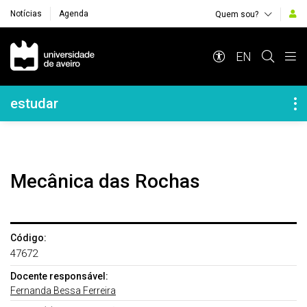
Notícias
Agenda
Quem sou?
Navegação Principal
EN
Navegação Lateral
estudar
Mecânica das Rochas
Código:
47672
Docente responsável:
Fernanda Bessa Ferreira