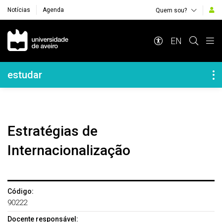
Notícias
Agenda
Quem sou?
Navegação Principal
EN
Navegação Lateral
estudar
Estratégias de
Internacionalização
Código:
90222
Docente responsável: