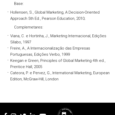
Base:
Hollensen, S., Global Marketing, A Decision-Oriented
Approach 5th Ed., Pearson Education, 2010;
Complemetares:
Viana, C. e Hortinha, J., Marketing Internacional, Edições
Sílabo, 1997
Freire, A., A Internacionalização das Empresas
Portuguesas, Edições Verbo, 1999
Keegan e Green, Principles of Global Marketing 4th ed.,
Prentice Hall, 2005
Cateora, P. e Pervez, G., International Marketing, European
Edition, McGraw-Hill, London
Rodapé