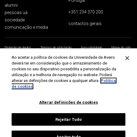
Portugal
alumni
+351 234 370 200
pessoas ua
sociedade
contactos gerais
comunicação e media
Proteção de dados
Termos de utilização
Acessibilidade
Mapa do site
Universidade de Aveiro 2026
Ao aceitar a política de cookies da Universidade de Aveiro
deverá ter em consideração que o armazenamento de
cookies no seu dispositivo possibilita a personalização da
utilização e a melhoria de navegação no website. Poderá
alterar as definições de cookies a qualquer altura.
Política
de cookies
Alterar definições de cookies
Rejeitar Tudo
Aceitar tudo