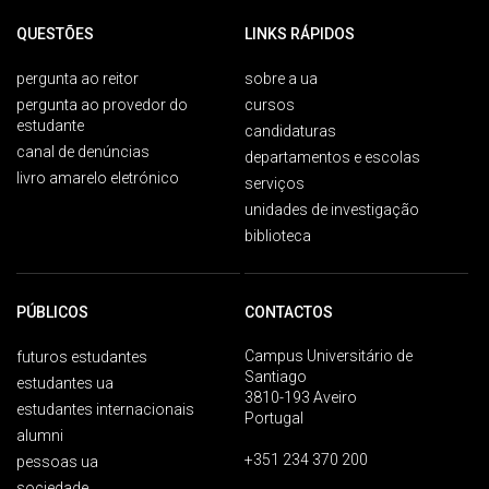
QUESTÕES
LINKS RÁPIDOS
pergunta ao reitor
sobre a ua
pergunta ao provedor do
cursos
estudante
candidaturas
canal de denúncias
departamentos e escolas
livro amarelo eletrónico
serviços
unidades de investigação
biblioteca
PÚBLICOS
CONTACTOS
Campus Universitário de
futuros estudantes
Santiago
estudantes ua
3810-193 Aveiro
estudantes internacionais
Portugal
alumni
+351 234 370 200
pessoas ua
sociedade