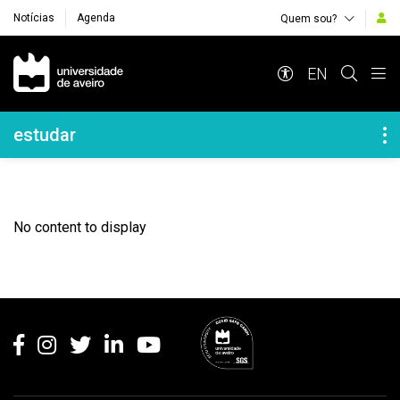
Notícias
Agenda
Quem sou?
Navegação Principal
EN
Navegação Lateral
estudar
No content to display
Rodapé