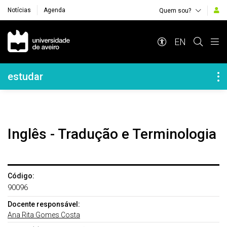
Notícias
Agenda
Quem sou?
Navegação Principal
EN
Navegação Lateral
estudar
Inglês - Tradução e Terminologia
Código:
90096
Docente responsável:
Ana Rita Gomes Costa