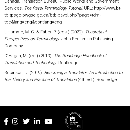
Canada. Translation Bureau. Public Works and Government
Services.
The Pavel Terminology Tutorial
. URL:
http://www.bt-
tb.tpsgc-pwgsc.gc.ca/btb-pavel.php?page=tdm-
toc&lang=eng&contlang=eng
L'Homme, M.-C. & Faber, P. (eds.) (2022).
Theoretical
Perspectives on Terminology
. John Benjamins Publishing
Company.
O´Hagan, M. (ed.) (2019).
The Routledge Handbook of
Translation and Technology
. Routledge.
Robinson, D. (2019).
Becoming a Translator: An Introduction to
the Theory and Practice of Translation
(4th ed.). Routledge.
Rodapé