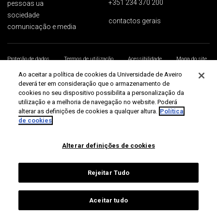
+351 234 370 200
pessoas ua
sociedade
contactos gerais
comunicação e media
Proteção de dados
Termos de utilização
Acessibilidade
Mapa do site
Universidade de Aveiro 2026
Ao aceitar a política de cookies da Universidade de Aveiro
deverá ter em consideração que o armazenamento de
cookies no seu dispositivo possibilita a personalização da
utilização e a melhoria de navegação no website. Poderá
alterar as definições de cookies a qualquer altura.
Política
de cookies
Alterar definições de cookies
Rejeitar Tudo
Aceitar tudo