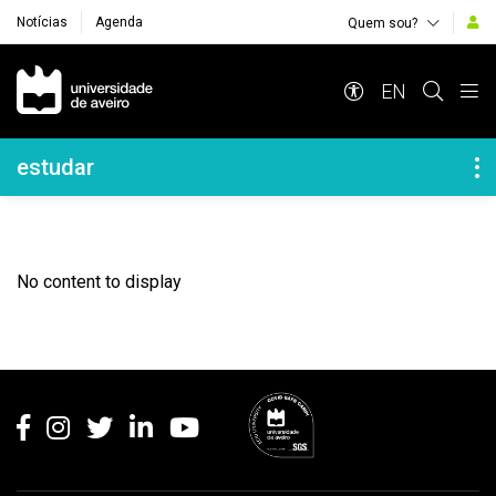
Notícias
Agenda
Quem sou?
Navegação Principal
EN
Navegação Lateral
estudar
No content to display
Rodapé