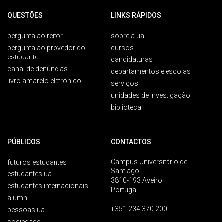
QUESTÕES
LINKS RÁPIDOS
pergunta ao reitor
sobre a ua
pergunta ao provedor do
cursos
estudante
candidaturas
canal de denúncias
departamentos e escolas
livro amarelo eletrónico
serviços
unidades de investigação
biblioteca
PÚBLICOS
CONTACTOS
Campus Universitário de
futuros estudantes
Santiago
estudantes ua
3810-193 Aveiro
estudantes internacionais
Portugal
alumni
+351 234 370 200
pessoas ua
sociedade