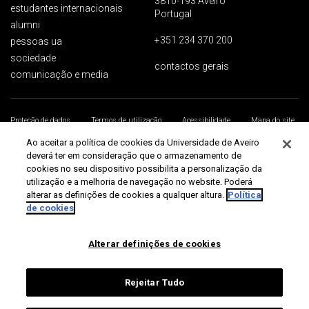
3810-193 Aveiro
estudantes internacionais
Portugal
alumni
+351 234 370 200
pessoas ua
sociedade
contactos gerais
comunicação e media
Proteção de dados
Termos de utilização
Acessibilidade
Mapa do site
Universidade de Aveiro 2026
Ao aceitar a política de cookies da Universidade de Aveiro
deverá ter em consideração que o armazenamento de
cookies no seu dispositivo possibilita a personalização da
utilização e a melhoria de navegação no website. Poderá
alterar as definições de cookies a qualquer altura.
Política
de cookies
Alterar definições de cookies
Rejeitar Tudo