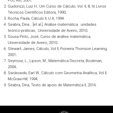
PUC Rio, 2001;
Guidorizzi, Luiz H., Um Curso de Cálculo, Vol. II, III, IV, Livros
Técnicos Científicos Editora, 1990;
Rocha, Paula, Cálculo II, U.A, 1994.
Seabra, Dina… [et al.], Análise matemática : unidades
teórico-práticas, Universidade de Aveiro, 2010;
Sousa Pinto, José, Curso de análise matemática,
Universidade de Aveiro, 2010;
Stewart, James, Cálculo, Vol II, Pioneira Thomson Learning,
2001;
Seymour, L., Lipson, M., Matemática Discreta, Bookman,
2004;
Swokowski, Earl W., Cálculo com Geometria Analítica, Vol II,
McGraw-Hill, 1994;
Seabra, Dina, Texto de apoio de Matemática II, 2016.
Rodapé