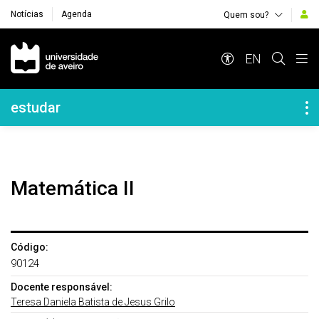
Notícias
Agenda
Quem sou?
Navegação Principal
EN
Navegação Lateral
estudar
Matemática II
Código:
90124
Docente responsável:
Teresa Daniela Batista de Jesus Grilo