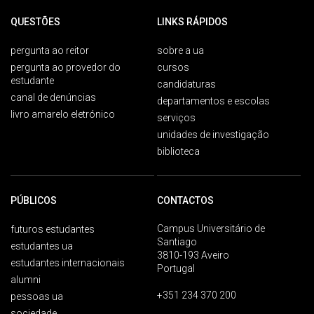
QUESTÕES
LINKS RÁPIDOS
pergunta ao reitor
sobre a ua
pergunta ao provedor do
cursos
estudante
candidaturas
canal de denúncias
departamentos e escolas
livro amarelo eletrónico
serviços
unidades de investigação
biblioteca
PÚBLICOS
CONTACTOS
Campus Universitário de
futuros estudantes
Santiago
estudantes ua
3810-193 Aveiro
estudantes internacionais
Portugal
alumni
+351 234 370 200
pessoas ua
sociedade