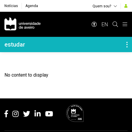
Notícias
Agenda
Quem sou?
Navegação Principal
EN
Navegação Lateral
estudar
No content to display
Rodapé