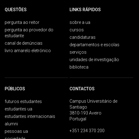
QUESTÕES
LINKS RÁPIDOS
pergunta ao reitor
sobre a ua
pergunta ao provedor do
cursos
estudante
candidaturas
canal de denúncias
departamentos e escolas
livro amarelo eletrónico
serviços
unidades de investigação
biblioteca
PÚBLICOS
CONTACTOS
Campus Universitário de
futuros estudantes
Santiago
estudantes ua
3810-193 Aveiro
estudantes internacionais
Portugal
alumni
+351 234 370 200
pessoas ua
sociedade