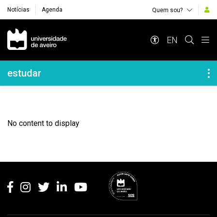
Notícias
Agenda
Quem sou?
Navegação Principal
EN
Navegação Lateral
estudar
No content to display
Rodapé