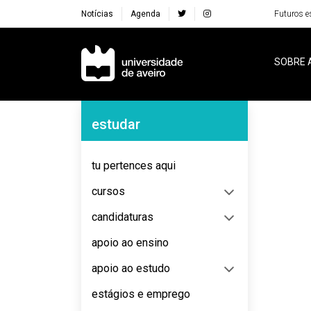
Notícias
Agenda
Futuros e
Navegação Principal
SOBRE 
Navegação Lateral
estudar
No content to display
tu pertences aqui
cursos
candidaturas
apoio ao ensino
apoio ao estudo
estágios e emprego