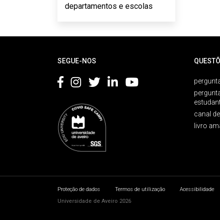
departamentos e escolas
Rodapé
SEGUE-NOS
QUESTÕ
pergunta
pergunt
estudan
canal d
livro am
Proteção de dados
Termos de utilização
Acessibilidade
Universidade de Aveiro 2026