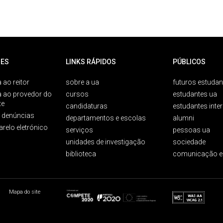
ES
LINKS RÁPIDOS
PÚBLICOS
 ao reitor
sobre a ua
futuros estudan
a ao provedor do
cursos
estudantes ua
te
candidaturas
estudantes inte
e denúncias
departamentos e escolas
alumni
arelo eletrónico
serviços
pessoas ua
unidades de investigação
sociedade
biblioteca
comunicação e
Mapa do site