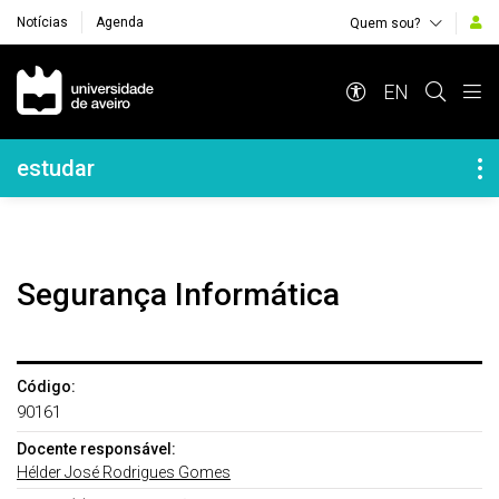
Notícias
Agenda
Quem sou?
Navegação Principal
EN
Navegação Lateral
estudar
Segurança Informática
Código:
90161
Docente responsável:
Hélder José Rodrigues Gomes