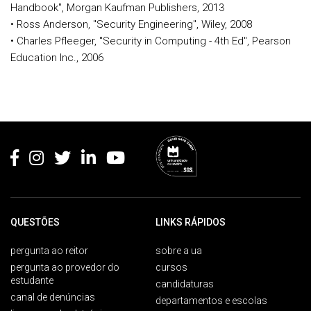
Handbook", Morgan Kaufman Publishers, 2013
• Ross Anderson, "Security Engineering", Wiley, 2008
• Charles Pfleeger, "Security in Computing - 4th Ed", Pearson
Education Inc., 2006
Rodapé
QUESTÕES
LINKS RÁPIDOS
pergunta ao reitor
sobre a ua
pergunta ao provedor do
cursos
estudante
candidaturas
canal de denúncias
departamentos e escolas