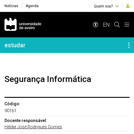
Notícias
Agenda
Quem sou?
Navegação Principal
EN
Navegação Lateral
estudar
Segurança Informática
Código:
90161
Docente responsável:
Hélder José Rodrigues Gomes