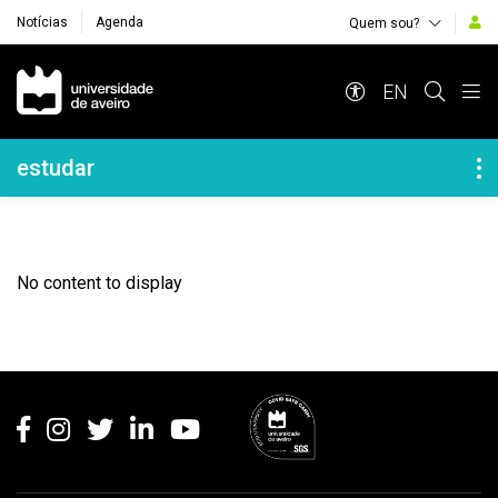
Notícias
Agenda
Quem sou?
Navegação Principal
EN
Navegação Lateral
estudar
No content to display
Rodapé