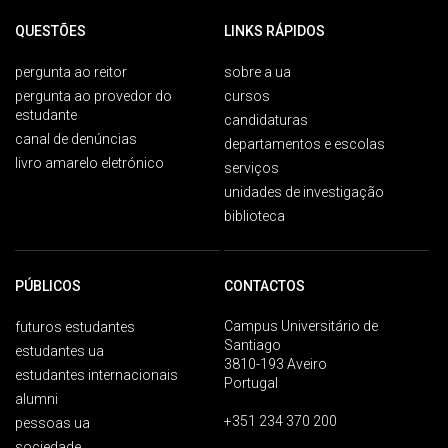
QUESTÕES
LINKS RÁPIDOS
pergunta ao reitor
sobre a ua
pergunta ao provedor do
cursos
estudante
candidaturas
canal de denúncias
departamentos e escolas
livro amarelo eletrónico
serviços
unidades de investigação
biblioteca
PÚBLICOS
CONTACTOS
Campus Universitário de
futuros estudantes
Santiago
estudantes ua
3810-193 Aveiro
estudantes internacionais
Portugal
alumni
+351 234 370 200
pessoas ua
sociedade