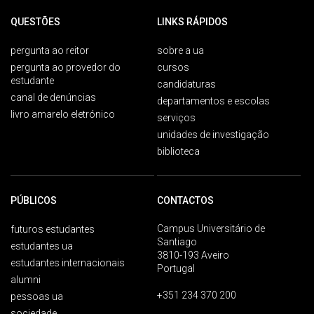
QUESTÕES
LINKS RÁPIDOS
pergunta ao reitor
sobre a ua
pergunta ao provedor do
cursos
estudante
candidaturas
canal de denúncias
departamentos e escolas
livro amarelo eletrónico
serviços
unidades de investigação
biblioteca
PÚBLICOS
CONTACTOS
Campus Universitário de
futuros estudantes
Santiago
estudantes ua
3810-193 Aveiro
estudantes internacionais
Portugal
alumni
+351 234 370 200
pessoas ua
sociedade