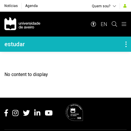
Notícias
Agenda
Quem sou?
Navegação Principal
EN
Navegação Lateral
estudar
No content to display
Rodapé