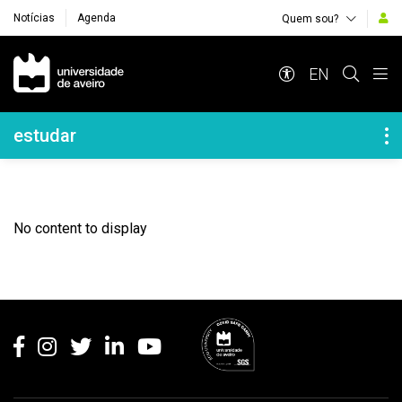
Notícias
Agenda
Quem sou?
Navegação Principal
EN
Navegação Lateral
estudar
No content to display
Rodapé