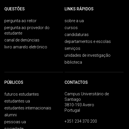
QUESTÕES
LINKS RÁPIDOS
pergunta ao reitor
sobre a ua
pergunta ao provedor do
cursos
estudante
candidaturas
canal de denúncias
departamentos e escolas
livro amarelo eletrónico
serviços
unidades de investigação
biblioteca
PÚBLICOS
CONTACTOS
Campus Universitário de
futuros estudantes
Santiago
estudantes ua
3810-193 Aveiro
estudantes internacionais
Portugal
alumni
+351 234 370 200
pessoas ua
sociedade