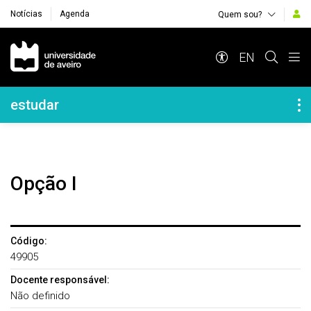
Notícias
Agenda
Quem sou?
Navegação Principal
EN
Navegação Lateral
estudar
Opção I
Código:
49905
Docente responsável:
Não definido