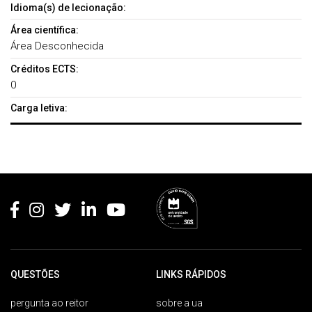
Idioma(s) de lecionação:
Área científica:
Área Desconhecida
Créditos ECTS:
0
Carga letiva:
Rodapé
QUESTÕES
LINKS RÁPIDOS
pergunta ao reitor
sobre a ua