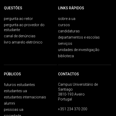
QUESTÕES
LINKS RÁPIDOS
pergunta ao reitor
sobre a ua
pergunta ao provedor do
cursos
estudante
candidaturas
canal de denúncias
departamentos e escolas
livro amarelo eletrónico
serviços
unidades de investigação
biblioteca
PÚBLICOS
CONTACTOS
Campus Universitário de
futuros estudantes
Santiago
estudantes ua
3810-193 Aveiro
estudantes internacionais
Portugal
alumni
+351 234 370 200
pessoas ua
sociedade