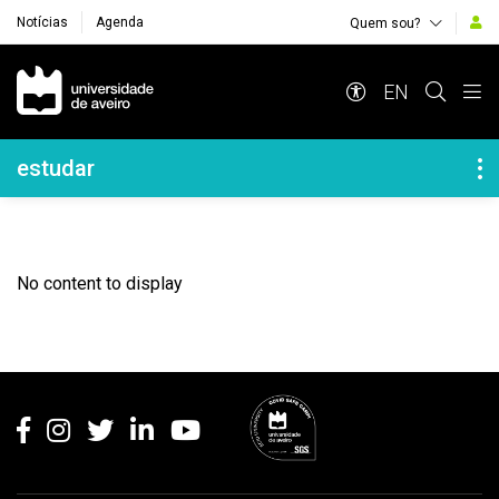
Notícias
Agenda
Quem sou?
Navegação Principal
EN
Navegação Lateral
estudar
No content to display
Rodapé