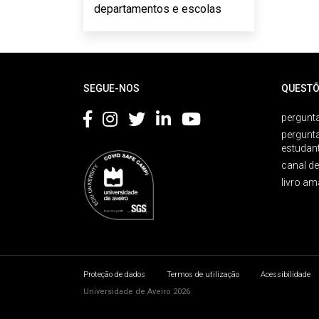
departamentos e escolas
Rodapé
SEGUE-NOS
QUESTÕ
pergunta
pergunt
estudan
canal d
livro am
Proteção de dados
Termos de utilização
Acessibilidade
Universidade de Aveiro 2026