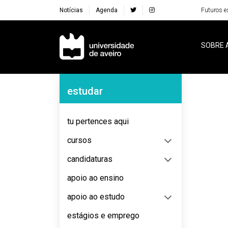
Notícias
Agenda
Futuros e
Navegação Principal
SOBRE 
Navegação Lateral
estudar
No content to display
tu pertences aqui
cursos
candidaturas
apoio ao ensino
apoio ao estudo
estágios e emprego