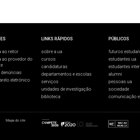
ES
LINKS RÁPIDOS
PÚBLICOS
 ao reitor
sobre a ua
futuros estudan
a ao provedor do
cursos
estudantes ua
te
candidaturas
estudantes inte
e denúncias
departamentos e escolas
alumni
arelo eletrónico
serviços
pessoas ua
unidades de investigação
sociedade
biblioteca
comunicação e
Mapa do site