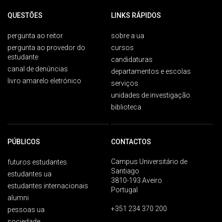
QUESTÕES
LINKS RÁPIDOS
pergunta ao reitor
sobre a ua
pergunta ao provedor do
cursos
estudante
candidaturas
canal de denúncias
departamentos e escolas
livro amarelo eletrónico
serviços
unidades de investigação
biblioteca
PÚBLICOS
CONTACTOS
Campus Universitário de
futuros estudantes
Santiago
estudantes ua
3810-193 Aveiro
estudantes internacionais
Portugal
alumni
+351 234 370 200
pessoas ua
sociedade