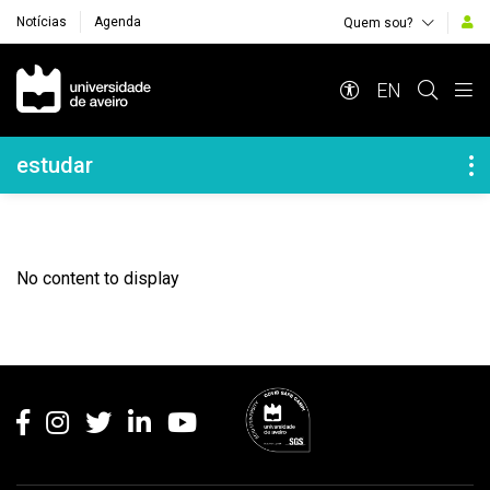
Notícias
Agenda
Quem sou?
Navegação Principal
EN
Navegação Lateral
estudar
No content to display
Rodapé